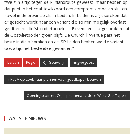
“We zijn altijd tegen de Rijnlandroute geweest, maar hebben op
dat punt in het coalitie-akkoord een compromis moeten sluiten,
zowel in de provincie als in Leiden. In Leiden is afgesproken dat
er gezocht wordt naar een variant die zo min mogelijk overlast
geeft en het liefst ondertunneld is. Bovendien is afgesproken dat
de Oostvlietpolder groen blijft. De Churchill Avenue past het
beste in die afspraken en als SP Leiden hebben we die variant
ook altijd het beste idee gevonden.”
Leiden
Regio
RijnGouwelijn
ringwegoost
« PvdA op zoek naar plannen voor goedkoper bouwen
Openingsconcert Orgelpromenade door White Gas Tape »
LAATSTE NIEUWS