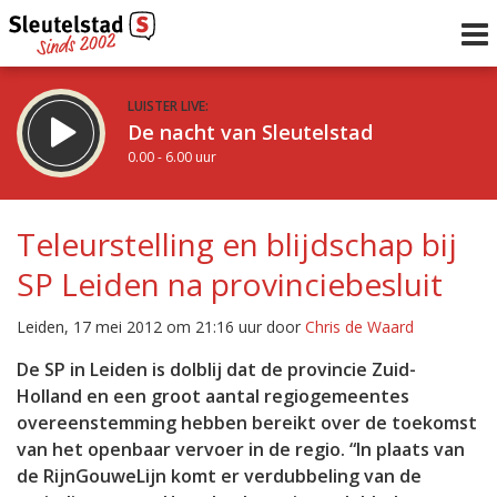
LUISTER LIVE:
De nacht van Sleutelstad
0.00 - 6.00 uur
STRAKS:
De ochtend van Sleutelstad
Teleurstelling en blijdschap bij
6.00 - 12.00 uur
SP Leiden na provinciebesluit
uur 1 van 0
Vorig uur
Volgend uur
Leiden, 17 mei 2012 om 21:16 uur door
Chris de Waard
Inklappen
De SP in Leiden is dolblij dat de provincie Zuid-
Holland en een groot aantal regiogemeentes
overeenstemming hebben bereikt over de toekomst
van het openbaar vervoer in de regio. “In plaats van
de RijnGouweLijn komt er verdubbeling van de