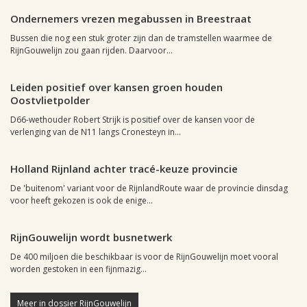
Ondernemers vrezen megabussen in Breestraat
Bussen die nog een stuk groter zijn dan de tramstellen waarmee de
RijnGouwelijn zou gaan rijden. Daarvoor...
Leiden, 16 mei 2012, 01:14
0
Leiden positief over kansen groen houden
Oostvlietpolder
D66-wethouder Robert Strijk is positief over de kansen voor de
verlenging van de N11 langs Cronesteyn in...
Leiden, 16 mei 2012, 00:37
0
Holland Rijnland achter tracé-keuze provincie
De 'buitenom' variant voor de RijnlandRoute waar de provincie dinsdag
voor heeft gekozen is ook de enige...
Leiden, 21 maart 2012, 11:59
0
RijnGouwelijn wordt busnetwerk
De 400 miljoen die beschikbaar is voor de RijnGouwelijn moet vooral
worden gestoken in een fijnmazig...
Meer in dossier RijnGouwelijn