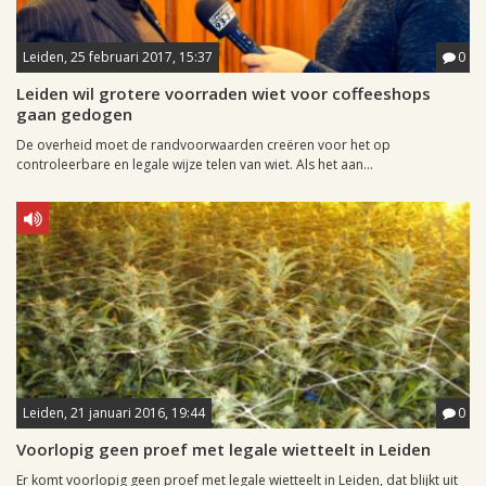
Leiden, 25 februari 2017, 15:37
0
Leiden wil grotere voorraden wiet voor coffeeshops
gaan gedogen
De overheid moet de randvoorwaarden creëren voor het op
controleerbare en legale wijze telen van wiet. Als het aan...
Leiden, 21 januari 2016, 19:44
0
Voorlopig geen proef met legale wietteelt in Leiden
Er komt voorlopig geen proef met legale wietteelt in Leiden, dat blijkt uit