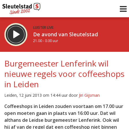
LUISTER LIVE:
De avond van Sleutelstad
21.00 - 0.00 uur
STRAKS:
De nacht van Sleutelstad
Burgemeester Lenferink wil
0.00 - 6.00 uur
nieuwe regels voor coffeeshops
uur 1 van 0
Vorig uur
Volgend uur
in Leiden
Inklappen
Leiden, 12 juni 2013 om 14:44 uur door
Jiri Gijsman
Coffeeshops in Leiden zouden voortaan om 17.00 uur
open moeten gaan in plaats van 16:00 uur. Dat wil
althans de Leidse burgemeester Lenferink. Ook wil
hij af van de regel dat een coffeeshop niet binnen