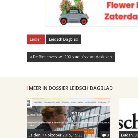
Leiden
Leidsch Dagblad
« De Binnenvest wil 200 studio's voor daklozen
MEER IN DOSSIER LEIDSCH DAGBLAD
Leiden, 14 oktober 2015, 15:33
0
Leiden, 3