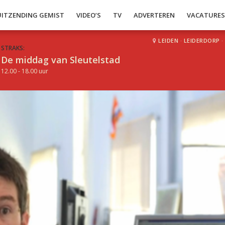
UITZENDING GEMIST
VIDEO’S
TV
ADVERTEREN
VACATURE
LEIDEN
·
LEIDERDORP
·
STRAKS:
De middag van Sleutelstad
12.00 - 18.00 uur