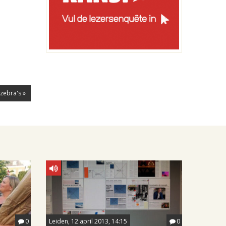
 zebra's »
0
Leiden, 12 april 2013, 14:15
0