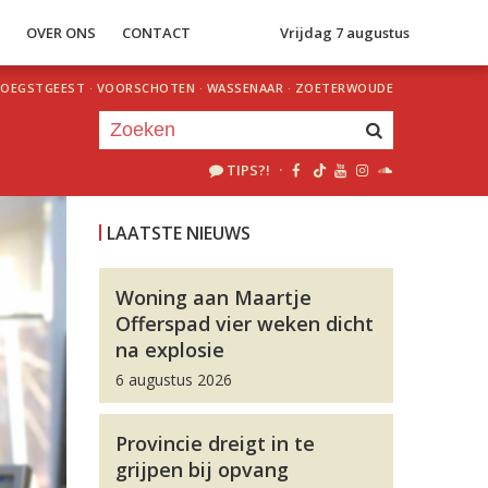
S
OVER ONS
CONTACT
Vrijdag 7 augustus
OEGSTGEEST
·
VOORSCHOTEN
·
WASSENAAR
·
ZOETERWOUDE
TIPS?!
·
Je luistert nu naar
uur 1 van 0
LAATSTE NIEUWS
«
Vorig uur
Volgend uur
»
Woning aan Maartje
Offerspad vier weken dicht
na explosie
6 augustus 2026
Provincie dreigt in te
grijpen bij opvang