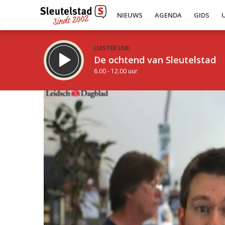
NIEUWS
AGENDA
GIDS
LUISTER LIVE:
De ochtend van Sleutelstad
6.00 - 12.00 uur
Inklappen