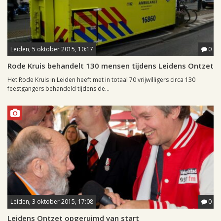
Leiden, 5 oktober 2015, 10:17
0
Rode Kruis behandelt 130 mensen tijdens Leidens Ontzet
Het Rode Kruis in Leiden heeft met in totaal 70 vrijwilligers circa 130
feestgangers behandeld tijdens de...
Leiden, 3 oktober 2015, 17:08
0
Leidens Ontzet opgeruimd van start