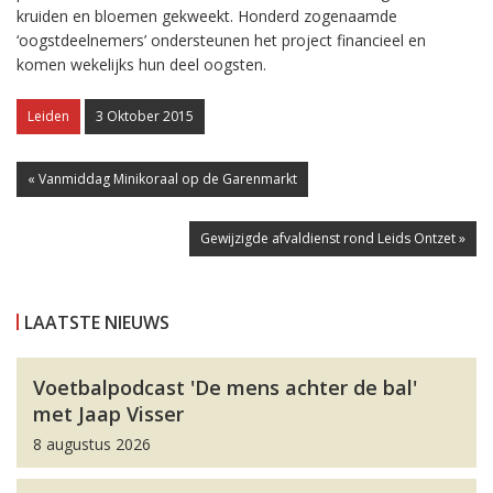
kruiden en bloemen gekweekt. Honderd zogenaamde
‘oogstdeelnemers’ ondersteunen het project financieel en
komen wekelijks hun deel oogsten.
Leiden
3 Oktober 2015
« Vanmiddag Minikoraal op de Garenmarkt
Gewijzigde afvaldienst rond Leids Ontzet »
LAATSTE NIEUWS
Voetbalpodcast 'De mens achter de bal'
met Jaap Visser
8 augustus 2026