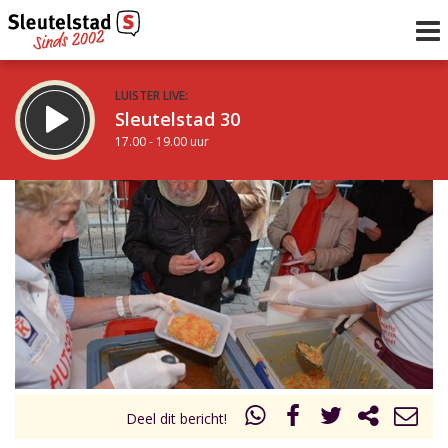
LUISTER LIVE:
Sleutelstad 30
17.00 - 19.00 uur
STRAKS:
De avond van Sleutelstad
19.00 - 0.00 uur
uur 1 van 0
Vorig uur
Volgend uur
Inklappen
Deel dit bericht!