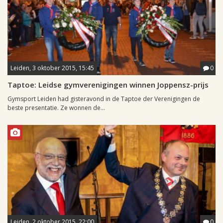
Leiden, 3 oktober 2015, 15:45
0
Taptoe: Leidse gymverenigingen winnen Joppensz-prijs
Gymsport Leiden had gisteravond in de Taptoe der Verenigingen de
beste presentatie. Ze wonnen de...
Leiden, 2 oktober 2015, 22:00
0