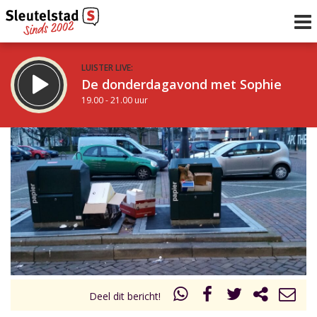
LUISTER LIVE:
De donderdagavond met Sophie
19.00 - 21.00 uur
STRAKS:
De avond van Sleutelstad
21.00 - 0.00 uur
uur 1 van 0
Vorig uur
Volgend uur
Inklappen
Deel dit bericht!