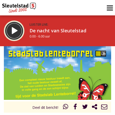
LUISTER LIVE:
De nacht van Sleutelstad
0.00 - 6.00 uur
STRAKS:
De ochtend van Sleutelstad
6.00 - 12.00 uur
uur 1 van 0
Vorig uur
Volgend uur
Inklappen
Deel dit bericht!