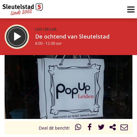
LUISTER LIVE:
De ochtend van Sleutelstad
6.00 - 12.00 uur
STRAKS:
De middag van Sleutelstad
12.00 - 19.00 uur
uur 1 van 0
Vorig uur
Volgend uur
Inklappen
Deel dit bericht!