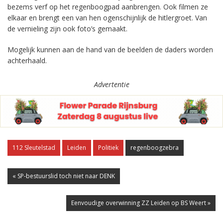
bezems verf op het regenboogpad aanbrengen. Ook filmen ze
elkaar en brengt een van hen ogenschijnlijk de hitlergroet. Van
de vernieling zijn ook foto’s gemaakt.
Mogelijk kunnen aan de hand van de beelden de daders worden
achterhaald.
Advertentie
112 Sleutelstad
Leiden
Politiek
regenboogzebra
« SP-bestuurslid toch niet naar DENK
Eenvoudige overwinning ZZ Leiden op BS Weert »