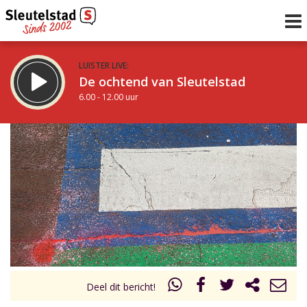
LUISTER LIVE:
De ochtend van Sleutelstad
6.00 - 12.00 uur
STRAKS:
De middag van Sleutelstad
12.00 - 18.00 uur
uur 1 van 0
Vorig uur
Volgend uur
Inklappen
Deel dit bericht!