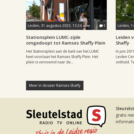
Leiden, 31 augustus 2023, 13:24
1
Leiden, 1
Stationsplein LUMC-zijde
Leiden 
omgedoopt tot Ramses Shaffy Plein
Shaffy
Het Stationsplein aan de kant van het LUMC
In juni 201
heet voortaan het Ramses Shaffy Plein. Het
Leiden Ce
plein is vernoemd naar de...
onthuld. Te
Meer in dossier Ramses Shaffy
Sleutels
gratis ni
informat