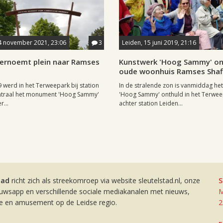
4 november 2021, 23:06
3
Leiden, 15 juni 2019, 21:16
vernoemt plein naar Ramses
Kunstwerk 'Hoog Sammy' ont
oude woonhuis Ramses Shaf
9 werd in het Terweepark bij station
In de stralende zon is vanmiddag he
ntraal het monument 'Hoog Sammy'
'Hoog Sammy' onthuld in het Terwe
r...
achter station Leiden...
tad
richt zich als streekomroep via website sleutelstad.nl, onze
S
euwsapp en verschillende sociale mediakanalen met nieuws,
M
ie en amusement op de Leidse regio.
2