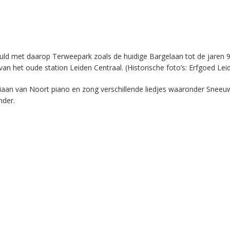
ld met daarop Terweepark zoals de huidige Bargelaan tot de jaren 9
van het oude station Leiden Centraal. (Historische foto’s: Erfgoed Lei
iaan van Noort piano en zong verschillende liedjes waaronder Sneeu
nder.