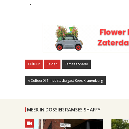
Cultuur
Leiden
Ramses Shaffy
« Cultuur071 met studiogast Kees Kranenburg
MEER IN DOSSIER RAMSES SHAFFY