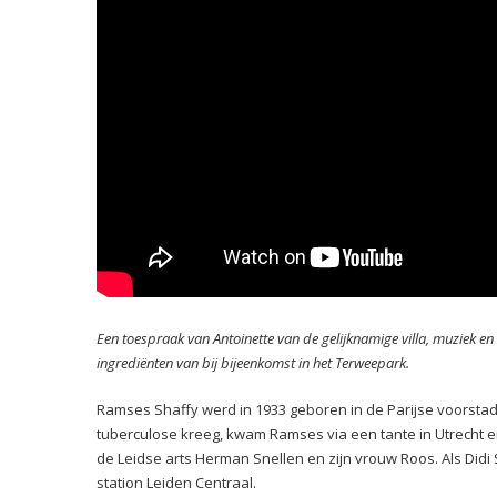
Een toespraak van Antoinette van de gelijknamige villa, muziek 
ingrediënten van bij bijeenkomst in het Terweepark.
Ramses Shaffy werd in 1933 geboren in de Parijse voorstad
tuberculose kreeg, kwam Ramses via een tante in Utrecht e
de Leidse arts Herman Snellen en zijn vrouw Roos. Als Didi 
station Leiden Centraal.