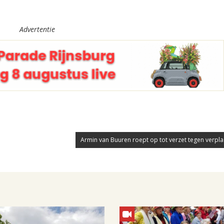
Advertentie
Armin van Buuren roept op tot verzet tegen verplaa