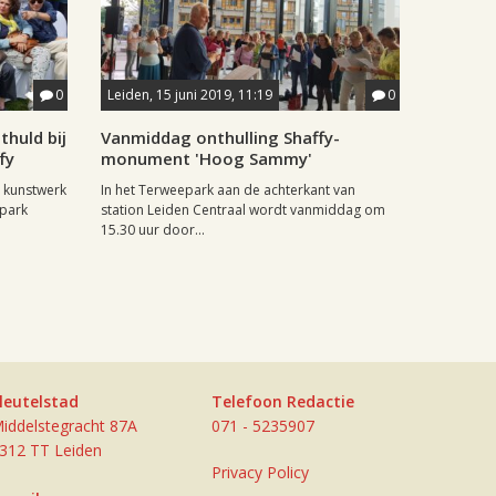
0
Leiden, 15 juni 2019, 11:19
0
huld bij
Vanmiddag onthulling Shaffy-
fy
monument 'Hoog Sammy'
t kunstwerk
In het Terweepark aan de achterkant van
epark
station Leiden Centraal wordt vanmiddag om
15.30 uur door...
leutelstad
Telefoon Redactie
iddelstegracht 87A
071 - 5235907
312 TT Leiden
Privacy Policy