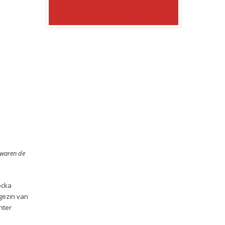
 waren de
ocka
gezin van
hter