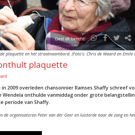
Deel dit bericht!
e plaquette en het straatnaambord. (Foto's: Chris de Waard en Emile v
onthult plaquette
aard
 in 2009 overleden chansonnier Ramses Shaffy schreef voo
ge Wendela onthulde vanmiddag onder grote belangstelli
e periode van Shaffy.
n de organisatoren Peter van der Geer en luisterde naar de zang en he