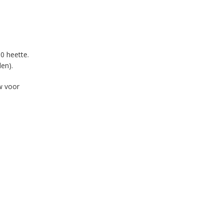
0 heette.
den).
w voor