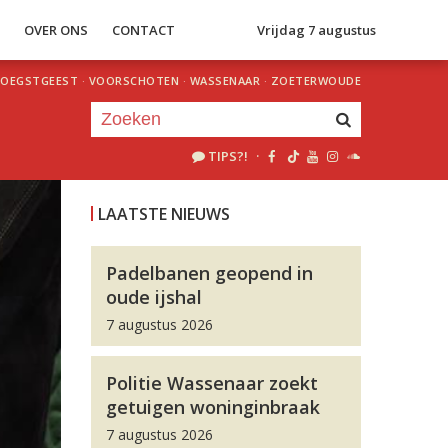
S
OVER ONS
CONTACT
Vrijdag 7 augustus
OEGSTGEEST
·
VOORSCHOTEN
·
WASSENAAR
·
ZOETERWOUDE
TIPS?!
·
Je luistert nu naar
uur 1 van 0
LAATSTE NIEUWS
«
Vorig uur
Volgend uur
»
Padelbanen geopend in
oude ijshal
7 augustus 2026
Politie Wassenaar zoekt
getuigen woninginbraak
7 augustus 2026