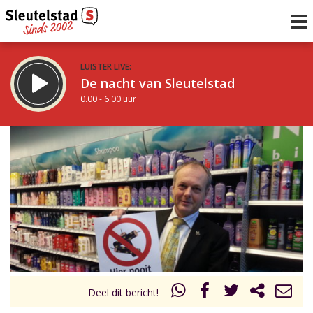
LUISTER LIVE:
De nacht van Sleutelstad
0.00 - 6.00 uur
STRAKS:
De ochtend van Sleutelstad
6.00 - 12.00 uur
uur 1 van 0
Vorig uur
Volgend uur
Inklappen
Deel dit bericht!