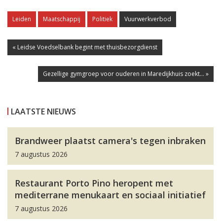
Leiden
Maatschappij
Politiek
Vuurwerkverbod
« Leidse Voedselbank begint met thuisbezorgdienst
Gezellige gymgroep voor ouderen in Maredijkhuis zoekt... »
LAATSTE NIEUWS
Brandweer plaatst camera's tegen inbraken
7 augustus 2026
Restaurant Porto Pino heropent met
mediterrane menukaart en sociaal initiatief
7 augustus 2026