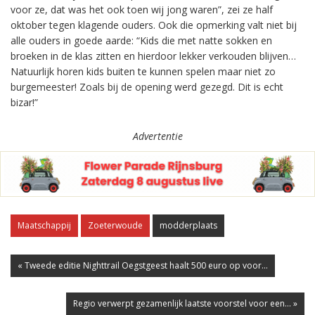
voor ze, dat was het ook toen wij jong waren”, zei ze half
oktober tegen klagende ouders. Ook die opmerking valt niet bij
alle ouders in goede aarde: “Kids die met natte sokken en
broeken in de klas zitten en hierdoor lekker verkouden blijven…
Natuurlijk horen kids buiten te kunnen spelen maar niet zo
burgemeester! Zoals bij de opening werd gezegd. Dit is echt
bizar!”
Advertentie
Maatschappij
Zoeterwoude
modderplaats
« Tweede editie Nighttrail Oegstgeest haalt 500 euro op voor...
Regio verwerpt gezamenlijk laatste voorstel voor een... »