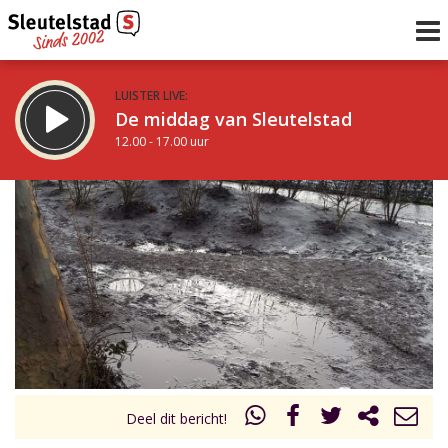
LUISTER LIVE:
De middag van Sleutelstad
12.00 - 17.00 uur
STRAKS:
Sleutelstad 30
17.00 - 19.00 uur
uur 1 van 0
Vorig uur
Volgend uur
Inklappen
Deel dit bericht!