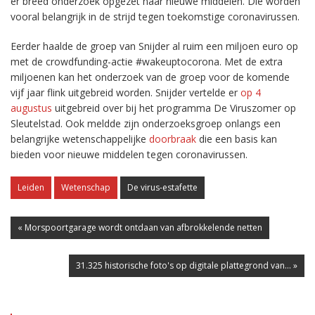
er breed onderzoek opgezet naar nieuwe middelen. Die worden
vooral belangrijk in de strijd tegen toekomstige coronavirussen.
Eerder haalde de groep van Snijder al ruim een miljoen euro op
met de crowdfunding-actie #wakeuptocorona. Met de extra
miljoenen kan het onderzoek van de groep voor de komende
vijf jaar flink uitgebreid worden. Snijder vertelde er
op 4
augustus
uitgebreid over bij het programma De Viruszomer op
Sleutelstad. Ook meldde zijn onderzoeksgroep onlangs een
belangrijke wetenschappelijke
doorbraak
die een basis kan
bieden voor nieuwe middelen tegen coronavirussen.
Leiden
Wetenschap
De virus-estafette
« Morspoortgarage wordt ontdaan van afbrokkelende netten
31.325 historische foto's op digitale plattegrond van... »