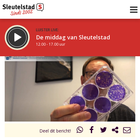
LUISTER LIVE:
De middag van Sleutelstad
12.00 - 17.00 uur
STRAKS:
Sleutelstad 30
17.00 - 19.00 uur
uur 1 van 0
Vorig uur
Volgend uur
Inklappen
Deel dit bericht!