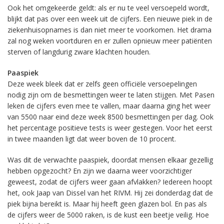
Ook het omgekeerde geldt: als er nu te veel versoepeld wordt,
blijkt dat pas over een week uit de cijfers. Een nieuwe piek in de
ziekenhuisopnames is dan niet meer te voorkomen. Het drama
zal nog weken voortduren en er zullen opnieuw meer patiënten
sterven of langdurig zware klachten houden.
Paaspiek
Deze week bleek dat er zelfs geen officiële versoepelingen
nodig zijn om de besmettingen weer te laten stijgen. Met Pasen
leken de cijfers even mee te vallen, maar daarna ging het weer
van 5500 naar eind deze week 8500 besmettingen per dag. Ook
het percentage positieve tests is weer gestegen. Voor het eerst
in twee maanden ligt dat weer boven de 10 procent.
Was dit de verwachte paaspiek, doordat mensen elkaar gezellig
hebben opgezocht? En zijn we daarna weer voorzichtiger
geweest, zodat de cijfers weer gaan afvlakken? Iedereen hoopt
het, ook Jaap van Dissel van het RIVM. Hij zei donderdag dat de
piek bijna bereikt is. Maar hij heeft geen glazen bol. En pas als
de cijfers weer de 5000 raken, is de kust een beetje veilig. Hoe