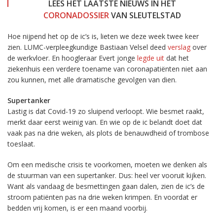
LEES HET LAATSTE NIEUWS IN HET
CORONADOSSIER
VAN SLEUTELSTAD
Hoe nijpend het op de ic’s is, lieten we deze week twee keer
zien. LUMC-verpleegkundige Bastiaan Velsel deed
verslag
over
de werkvloer. En hoogleraar Evert jonge
legde uit
dat het
ziekenhuis een verdere toename van coronapatiënten niet aan
zou kunnen, met alle dramatische gevolgen van dien.
Supertanker
Lastig is dat Covid-19 zo sluipend verloopt. Wie besmet raakt,
merkt daar eerst weinig van. En wie op de ic belandt doet dat
vaak pas na drie weken, als plots de benauwdheid of trombose
toeslaat.
Om een medische crisis te voorkomen, moeten we denken als
de stuurman van een supertanker. Dus: heel ver vooruit kijken.
Want als vandaag de besmettingen gaan dalen, zien de ic’s de
stroom patiënten pas na drie weken krimpen. En voordat er
bedden vrij komen, is er een maand voorbij.