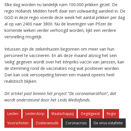
Elke dag worden nu landelijk ruim 100.000 prikken gezet. De
regio Hollands Midden heeft daar een volwaardig aandeel in. De
GGD in deze regio voerde deze week het aantal prikken per dag
al op van 2400 naar 3800. Nu de leveringen van Pfizer de
komende weken verder verhoogd worden, lijkt een verdere
versnelling mogelijk.
Intussen zijn de ziekenhuizen begonnen om meer van hun
personeel te vaccineren. En als deze maand alsnog het sein
‘veilig’ gegeven wordt over het éénpriks-vaccin van Janssen, kan
de stemming rond de vaccinaties nog wat positiever worden.
Dan kan ook versoepeling binnen een maand opeens heel
realistisch blijken.
Dit artikel past binnen het project “De coronamarathon”, dat
wordt ondersteund door het Leids Mediafonds.
Leiden
Leiderdorp
Maatschappij
Oegstgeest
Regio
Voorschoten
Zoeterwoude
Coronacrisis
De virus-estafette