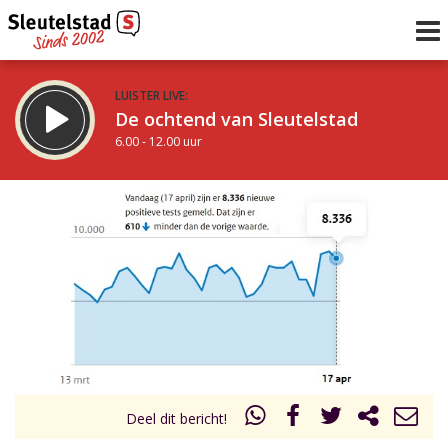
LUISTER LIVE:
De ochtend van Sleutelstad
6.00 - 12.00 uur
STRAKS:
De middag van Sleutelstad
12.00 - 19.00 uur
uur 1 van 0
Vorig uur
Volgend uur
Inklappen
Deel dit bericht!