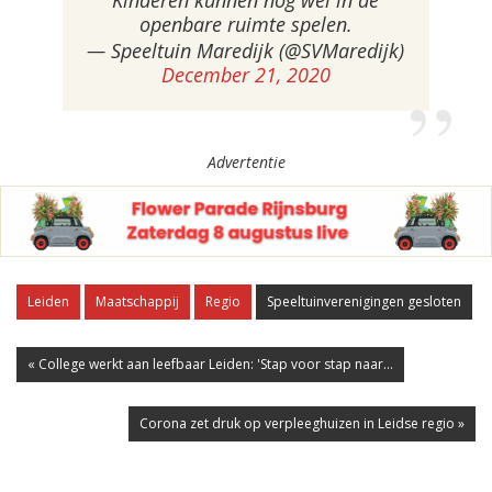
Kinderen kunnen nog wel in de
openbare ruimte spelen.
— Speeltuin Maredijk (@SVMaredijk)
December 21, 2020
Advertentie
Leiden
Maatschappij
Regio
Speeltuinverenigingen gesloten
« College werkt aan leefbaar Leiden: 'Stap voor stap naar...
Corona zet druk op verpleeghuizen in Leidse regio »