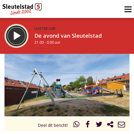
LUISTER LIVE:
De avond van Sleutelstad
21.00 - 0.00 uur
STRAKS:
De nacht van Sleutelstad
0.00 - 6.00 uur
uur 1 van 0
Vorig uur
Volgend uur
Inklappen
Deel dit bericht!