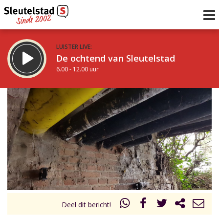
LUISTER LIVE:
De ochtend van Sleutelstad
6.00 - 12.00 uur
STRAKS:
De middag van Sleutelstad
12.00 - 19.00 uur
uur 1 van 0
Vorig uur
Volgend uur
Inklappen
Deel dit bericht!