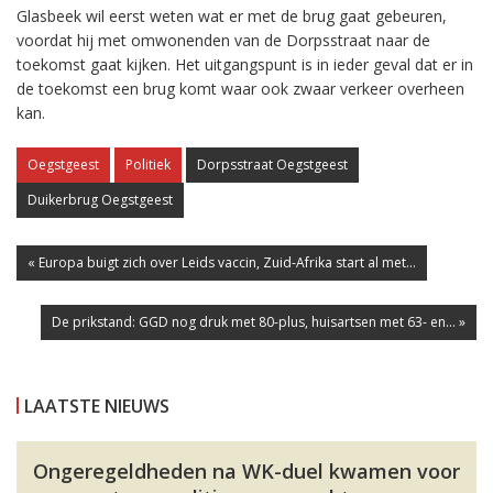
Glasbeek wil eerst weten wat er met de brug gaat gebeuren,
voordat hij met omwonenden van de Dorpsstraat naar de
toekomst gaat kijken. Het uitgangspunt is in ieder geval dat er in
de toekomst een brug komt waar ook zwaar verkeer overheen
kan.
Oegstgeest
Politiek
Dorpsstraat Oegstgeest
Duikerbrug Oegstgeest
« Europa buigt zich over Leids vaccin, Zuid-Afrika start al met...
De prikstand: GGD nog druk met 80-plus, huisartsen met 63- en... »
LAATSTE NIEUWS
Ongeregeldheden na WK-duel kwamen voor