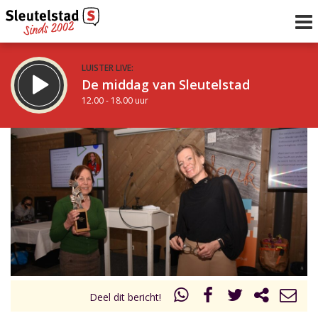
LUISTER LIVE:
De middag van Sleutelstad
12.00 - 18.00 uur
STRAKS:
De avond van Sleutelstad
18.00 - 19.00 uur
uur 1 van 0
Vorig uur
Volgend uur
Inklappen
Deel dit bericht!