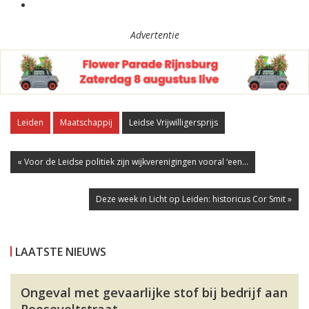
Advertentie
Leiden
Maatschappij
Leidse Vrijwilligersprijs
« Voor de Leidse politiek zijn wijkverenigingen vooral ‘een...
Deze week in Licht op Leiden: historicus Cor Smit »
LAATSTE NIEUWS
Ongeval met gevaarlijke stof bij bedrijf aan