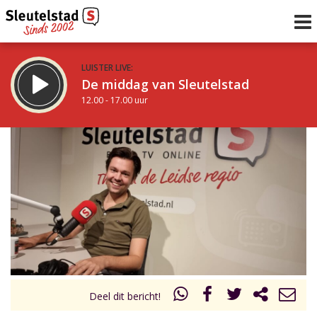
LUISTER LIVE:
De middag van Sleutelstad
12.00 - 17.00 uur
STRAKS:
Sleutelstad 30
17.00 - 19.00 uur
uur 1 van 0
Vorig uur
Volgend uur
Inklappen
Deel dit bericht!