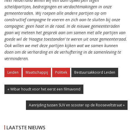
heel Nederland willen wij een dam opwerpen tegen
scheldpartijen, bedreigingen en verdachtmakingen in onze
gemeenteraden. Wij roepen alle andere partijen op om
constructief campagne te voeren en zich aan te sluiten bij onze
campagne: geen haat in de raad. In de nieuwe gemeenteraden
gaan wij meteen het gesprek aan om samen met alle partijen van
goede wil de ‘Haagse toestanden’ te weren uit onze gemeenteraad.
Ook willen we met deze partijen kijken wat we samen kunnen
doen om de verharding en de verhuftering in de samenleving te
verminderen.
Leiden
Maatschappij
Politiek
Bestuursakkoord Leiden
« Wibar houdt voor het eerst een filmavond
Aanrijding tussen SUV en scooter op de Rooseveltstraat »
LAATSTE NIEUWS