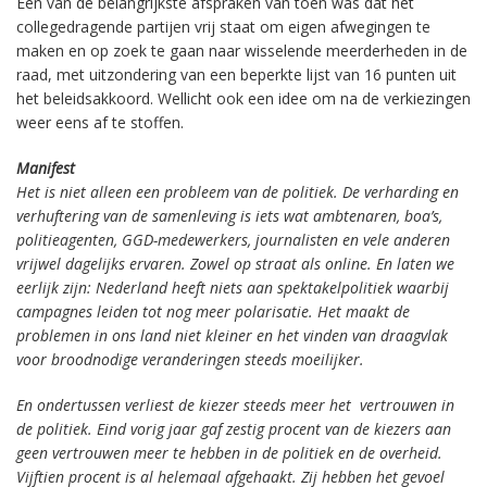
Eén van de belangrijkste afspraken van toen was dat het
collegedragende partijen vrij staat om eigen afwegingen te
maken en op zoek te gaan naar wisselende meerderheden in de
raad, met uitzondering van een beperkte lijst van 16 punten uit
het beleidsakkoord. Wellicht ook een idee om na de verkiezingen
weer eens af te stoffen.
Manifest
Het is niet alleen een probleem van de politiek. De verharding en
verhuftering van de samenleving is iets wat ambtenaren, boa’s,
politieagenten, GGD-medewerkers, journalisten en vele anderen
vrijwel dagelijks ervaren. Zowel op straat als online. En laten we
eerlijk zijn: Nederland heeft niets aan spektakelpolitiek waarbij
campagnes leiden tot nog meer polarisatie. Het maakt de
problemen in ons land niet kleiner en het vinden van draagvlak
voor broodnodige veranderingen steeds moeilijker.
En ondertussen verliest de kiezer steeds meer het vertrouwen in
de politiek. Eind vorig jaar gaf zestig procent van de kiezers aan
geen vertrouwen meer te hebben in de politiek en de overheid.
Vijftien procent is al helemaal afgehaakt. Zij hebben het gevoel