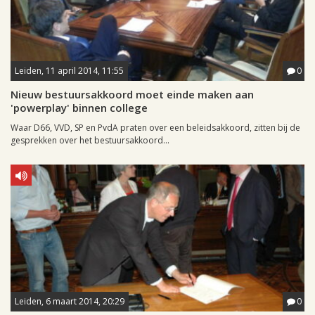
Leiden, 11 april 2014, 11:55
0
Nieuw bestuursakkoord moet einde maken aan
'powerplay' binnen college
Waar D66, VVD, SP en PvdA praten over een beleidsakkoord, zitten bij de
gesprekken over het bestuursakkoord...
Leiden, 6 maart 2014, 20:29
0