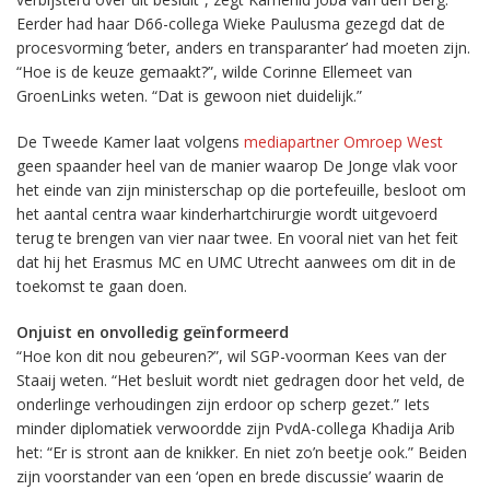
Eerder had haar D66-collega Wieke Paulusma gezegd dat de
procesvorming ‘beter, anders en transparanter’ had moeten zijn.
“Hoe is de keuze gemaakt?”, wilde Corinne Ellemeet van
GroenLinks weten. “Dat is gewoon niet duidelijk.”
De Tweede Kamer laat volgens
mediapartner Omroep West
geen spaander heel van de manier waarop De Jonge vlak voor
het einde van zijn ministerschap op die portefeuille, besloot om
het aantal centra waar kinderhartchirurgie wordt uitgevoerd
terug te brengen van vier naar twee. En vooral niet van het feit
dat hij het Erasmus MC en UMC Utrecht aanwees om dit in de
toekomst te gaan doen.
Onjuist en onvolledig geïnformeerd
“Hoe kon dit nou gebeuren?”, wil SGP-voorman Kees van der
Staaij weten. “Het besluit wordt niet gedragen door het veld, de
onderlinge verhoudingen zijn erdoor op scherp gezet.” Iets
minder diplomatiek verwoordde zijn PvdA-collega Khadija Arib
het: “Er is stront aan de knikker. En niet zo’n beetje ook.” Beiden
zijn voorstander van een ‘open en brede discussie’ waarin de