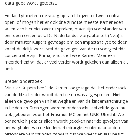
‘data’ goed wordt getoetst.
En dan ligt meteen de vraag op tafel: blijven er twee centra
open, of mogen het er ook drie zijn? De meeste Kamerleden
willen zich hier niet over uitspreken, maar zijn voorstander van
een open onderzoek. De Nederlandse Zorgautoriteit (NZa) is
door minister Kuipers gevraagd om een impactanalyse te doen,
zodat duidelijk wordt wat de gevolgen van de nu voorgestelde
concentratie zijn. Prima, vindt de Twee Kamer. Maar een
meerderheid wil dat er veel verder wordt gekeken dan alleen dit
besluit.
Breder onderzoek
Minister Kuipers heeft de Kamer toegezegd dat het onderzoek
van de NZa breder wordt dan toe nu was afgesproken. Niet
alleen de gevolgen van het weghalen van de kinderhartchirurgie
in Leiden en Groningen worden onderzocht, datzelfde gaat nu
ook gebeuren voor het Erasmus MC en het UMC Utrecht. Wel
benadrukt hij dat er alleen wordt gekeken naar de gevolgen van
het weghalen van de kinderhartchirurgie en niet naar andere
bijzondere verrichtingen. “Anders zijn we weer tien jaar bezig”,