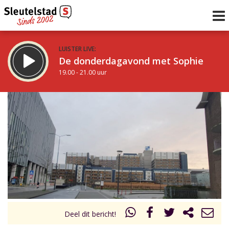
LUISTER LIVE:
De donderdagavond met Sophie
19.00 - 21.00 uur
STRAKS:
De avond van Sleutelstad
21.00 - 0.00 uur
uur 1 van 0
Vorig uur
Volgend uur
Inklappen
Deel dit bericht!