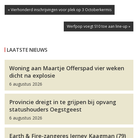
« Vierhonderd inschrijvingen voor plek op 3 Octoberkermis
Werfpop voegt S10 toe aan line-up »
LAATSTE NIEUWS
Woning aan Maartje Offerspad vier weken
dicht na explosie
6 augustus 2026
Provincie dreigt in te grijpen bij opvang
statushouders Oegstgeest
6 augustus 2026
Earth & Fire-zangeres Jerney Kaagman (79)