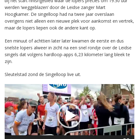
bij het start-finishgebied waar de lopers precies om 19.30 uur
werden ‘weggeblazen’ door de Leidse zanger Mart
Hoogkamer. De singelloop had na twee jaar overslaan
overigens niet alleen een nieuwe plek voor aankomst en vertrek,
maar de lopers liepen ook de andere kant op.
Een minuut of achttien later later kwamen de eerste en dus
snelste lopers alweer in zicht na een snel rondje over de Leidse
singels dat volgens hardloop-apps 6,23 kilometer lang bleek te
zijn.
Sleutelstad zond de Singelloop live uit.
Videospeler