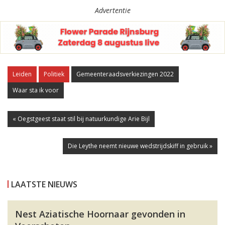
Advertentie
Leiden
Politiek
Gemeenteraadsverkiezingen 2022
Waar sta ik voor
« Oegstgeest staat stil bij natuurkundige Arie Bijl
Die Leythe neemt nieuwe wedstrijdskiff in gebruik »
LAATSTE NIEUWS
Nest Aziatische Hoornaar gevonden in