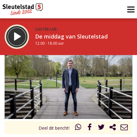
LUISTER LIVE:
De middag van Sleutelstad
12.00 - 18.00 uur
STRAKS:
De vrijdagavond met Keanu
18.00 - 19.00 uur
uur 1 van 0
Vorig uur
Volgend uur
Inklappen
Deel dit bericht!