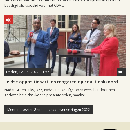
Sebastiaan van der Veer en Tobias Sandoval Garcia zijn dinsdagavond
beëdigd als raadslid voor het CDA...
Leiden, 12 juni 2022, 11:57
0
Leidse oppositiepartijen reageren op coalitieakkoord
Nadat GroenLinks, D66, PvdA en CDA afgelopen week het door hen
gesloten beleidsakkoord presenteerden, maakte...
Meer in dossier Gemeenteraadsverkiezingen 2022