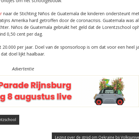
r rondjes om het schoolgebouw.
r
naar de Stichting Niños de Guatemala die kinderen ondersteunt met
Latijns Amerika hard getroffen door de coronacrisis. Guatemala was a
lechter. Niños de Guatemala gebruikt het geld dat de Lorentzschool op
ind 0,50 cent per dag.
dit 20.000 per jaar. Doel van de sponsorloop is om dat voor een heel j
 dat doel lijkt haalbaar.
Advertentie
ntzschool
Lezing over de strijd om Oekraïne bij Volksunivers