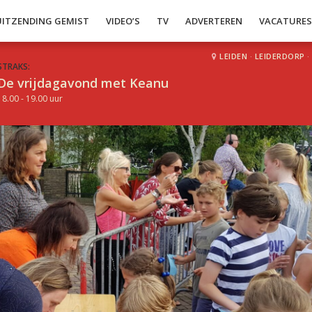
UITZENDING GEMIST
VIDEO’S
TV
ADVERTEREN
VACATURE
LEIDEN
·
LEIDERDORP
·
STRAKS:
De vrijdagavond met Keanu
18.00 - 19.00 uur