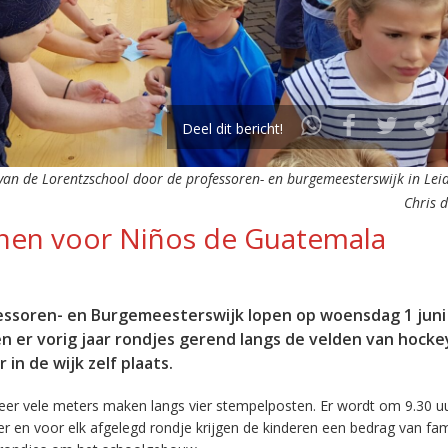
Deel dit bericht!
an de Lorentzschool door de professoren- en burgemeesterswijk in Leid
Chris 
nen voor Niños de Guatemala
fessoren- en Burgemeesterswijk lopen op woensdag 1 jun
n er vorig jaar rondjes gerend langs de velden van hocke
n de wijk zelf plaats.
er vele meters maken langs vier stempelposten. Er wordt om 9.30 uu
er en voor elk afgelegd rondje krijgen de kinderen een bedrag van fam