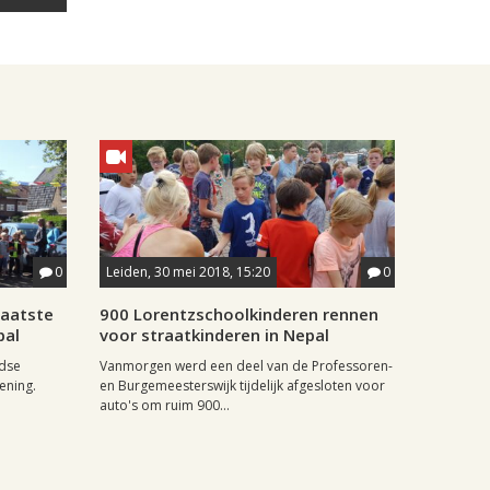
0
Leiden, 30 mei 2018, 15:20
0
laatste
900 Lorentzschoolkinderen rennen
pal
voor straatkinderen in Nepal
idse
Vanmorgen werd een deel van de Professoren-
ening.
en Burgemeesterswijk tijdelijk afgesloten voor
auto's om ruim 900...