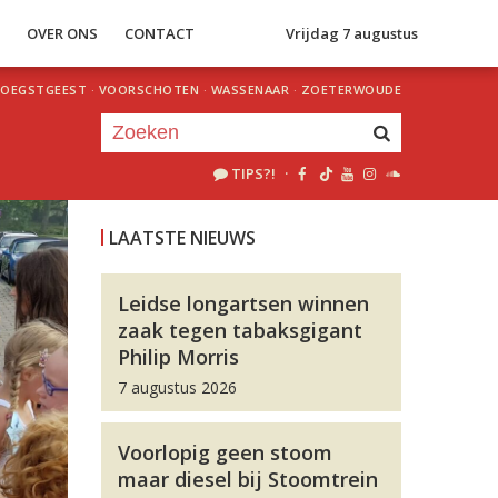
S
OVER ONS
CONTACT
Vrijdag 7 augustus
OEGSTGEEST
·
VOORSCHOTEN
·
WASSENAAR
·
ZOETERWOUDE
TIPS?!
·
Je luistert nu naar
uur 1 van 0
LAATSTE NIEUWS
«
Vorig uur
Volgend uur
»
Leidse longartsen winnen
zaak tegen tabaksgigant
Philip Morris
7 augustus 2026
Voorlopig geen stoom
maar diesel bij Stoomtrein