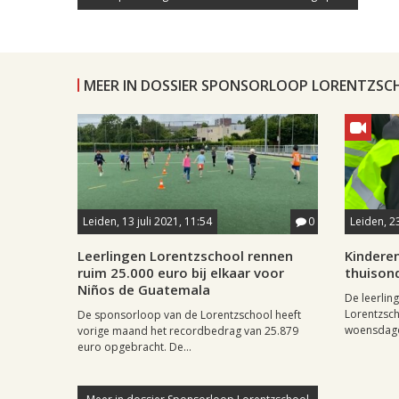
MEER IN DOSSIER SPONSORLOOP LORENTZS
Leiden, 13 juli 2021, 11:54
0
Leiden, 2
Leerlingen Lorentzschool rennen
Kindere
ruim 25.000 euro bij elkaar voor
thuison
Niños de Guatemala
De leerlin
Lorentzsch
De sponsorloop van de Lorentzschool heeft
woensdagoc
vorige maand het recordbedrag van 25.879
euro opgebracht. De...