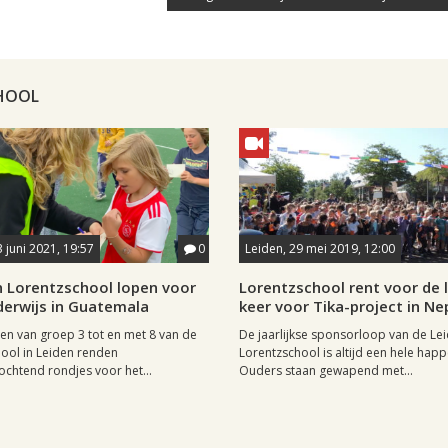
CHOOL
3 juni 2021, 19:57
0
Leiden, 29 mei 2019, 12:00
n Lorentzschool lopen voor
Lorentzschool rent voor de 
derwijs in Guatemala
keer voor Tika-project in Ne
gen van groep 3 tot en met 8 van de
De jaarlijkse sponsorloop van de Le
ool in Leiden renden
Lorentzschool is altijd een hele happ
htend rondjes voor het...
Ouders staan gewapend met...