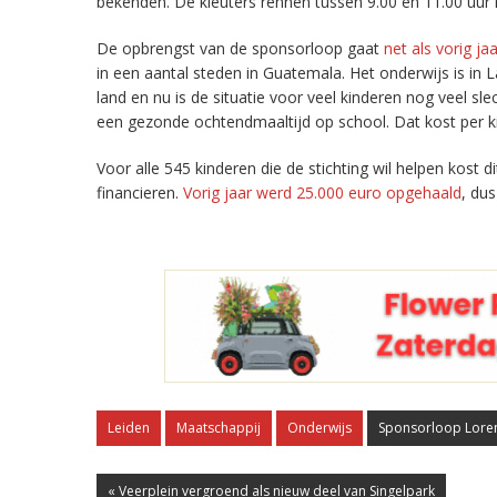
bekenden. De kleuters rennen tussen 9.00 en 11.00 uu
De opbrengst van de sponsorloop gaat
net als vorig jaa
in een aantal steden in Guatemala. Het onderwijs is in 
land en nu is de situatie voor veel kinderen nog veel s
een gezonde ochtendmaaltijd op school. Dat kost per k
Voor alle 545 kinderen die de stichting wil helpen kost 
financieren.
Vorig jaar werd 25.000 euro opgehaald
, dus
Leiden
Maatschappij
Onderwijs
Sponsorloop Lore
« Veerplein vergroend als nieuw deel van Singelpark