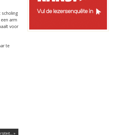
 scholing
l een arm
haalt voor
aar te
iteit... »