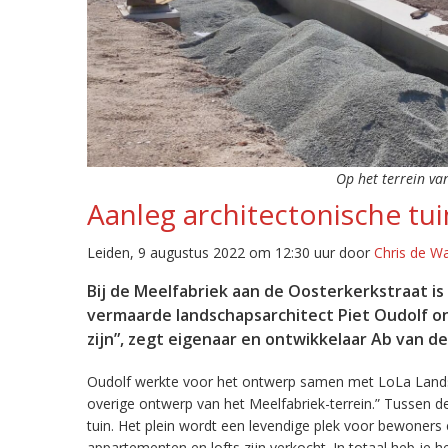
Op het terrein va
Aanleg architectonische tu
Leiden, 9 augustus 2022 om 12:30 uur door
Chris de W
Bij de Meelfabriek aan de Oosterkerkstraat i
vermaarde landschapsarchitect Piet Oudolf o
zijn”, zegt eigenaar en ontwikkelaar Ab van de
Oudolf werkte voor het ontwerp samen met LoLa Landsc
overige ontwerp van het Meelfabriek-terrein.” Tussen 
tuin. Het plein wordt een levendige plek voor bewoners 
appartementen en lofts zijn verkocht. In totaal heb je