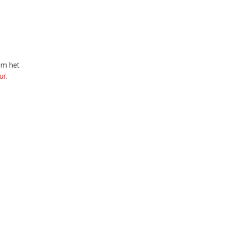
om het
ur
.