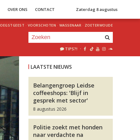
S
OVER ONS
CONTACT
Zaterdag 8 augustus
OEGSTGEEST
·
VOORSCHOTEN
·
WASSENAAR
·
ZOETERWOUDE
TIPS?!
·
Je luistert nu naar
uur 1 van 0
LAATSTE NIEUWS
«
Vorig uur
Volgend uur
»
Belangengroep Leidse
coffeeshops: 'Blijf in
gesprek met sector'
8 augustus 2026
Politie zoekt met honden
naar verdachte na