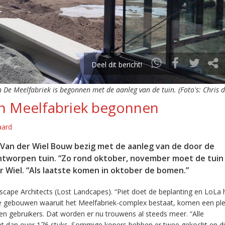
Deel dit bericht!
n De Meelfabriek is begonnen met de aanleg van de tuin. (Foto's: Chris 
in Meelfabriek begonnen
aard
s Van der Wiel Bouw bezig met de aanleg van de door de
ntworpen tuin. “Zo rond oktober, november moet de tuin 
r Wiel. “Als laatste komen in oktober de bomen.”
ape Architects (Lost Landcapes). “Piet doet de beplanting en LoLa 
de gebouwen waaruit het Meelfabriek-complex bestaat, komen een ple
en gebruikers. Dat worden er nu trouwens al steeds meer. “Alle
 het dan over 176 stuks. Sommige kopers hebben er twee gekocht en d