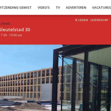
UITZENDING GEMIST
VIDEO’S
TV
ADVERTEREN
VACATURE
LEIDEN
·
LEIDERDORP
·
STRAKS:
Sleutelstad 30
17.00 - 19.00 uur