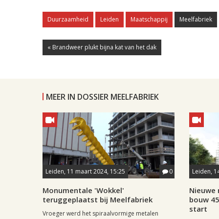
Duurzaamheid
Leiden
Maatschappij
Meelfabriek
« Brandweer plukt bijna kat van het dak
MEER IN DOSSIER MEELFABRIEK
Leiden, 11 maart 2024, 15:25
0
Leiden, 1
Monumentale 'Wokkel'
Nieuwe m
teruggeplaatst bij Meelfabriek
bouw 45
start
Vroeger werd het spiraalvormige metalen