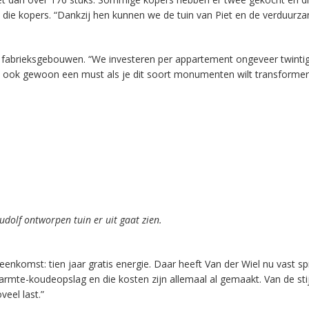
et die kopers. “Dankzij hen kunnen we de tuin van Piet en de verduurz
 fabrieksgebouwen. “We investeren per appartement ongeveer twinti
 ook gewoon een must als je dit soort monumenten wilt transforme
udolf ontworpen tuin er uit gaat zien.
enkomst: tien jaar gratis energie. Daar heeft Van der Wiel nu vast spi
warmte-koudeopslag en die kosten zijn allemaal al gemaakt. Van de st
veel last.”