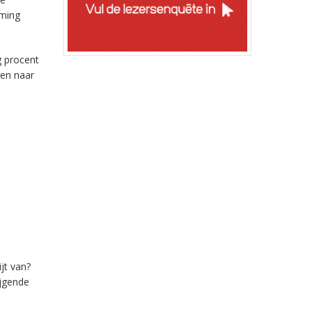
aming
g procent
ren naar
jt van?
ijgende