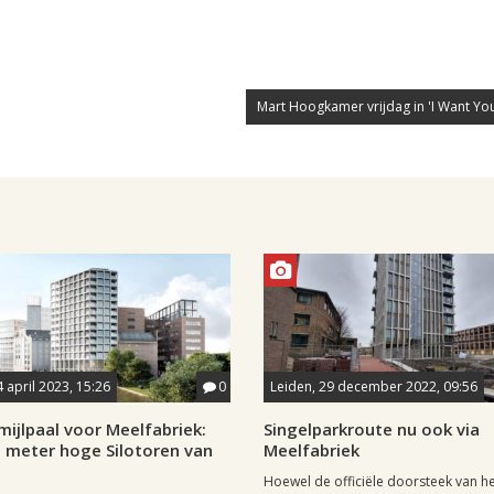
Mart Hoogkamer vrijdag in 'I Want You
4 april 2023, 15:26
0
Leiden, 29 december 2022, 09:56
ijlpaal voor Meelfabriek:
Singelparkroute nu ook via
 meter hoge Silotoren van
Meelfabriek
Hoewel de officiële doorsteek van h