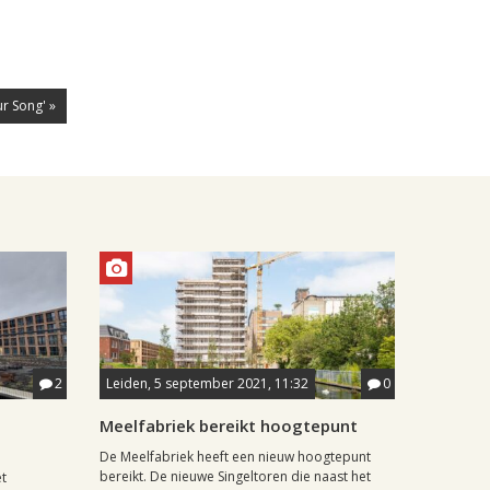
r Song' »
2
Leiden, 5 september 2021, 11:32
0
Meelfabriek bereikt hoogtepunt
De Meelfabriek heeft een nieuw hoogtepunt
bereikt. De nieuwe Singeltoren die naast het
et