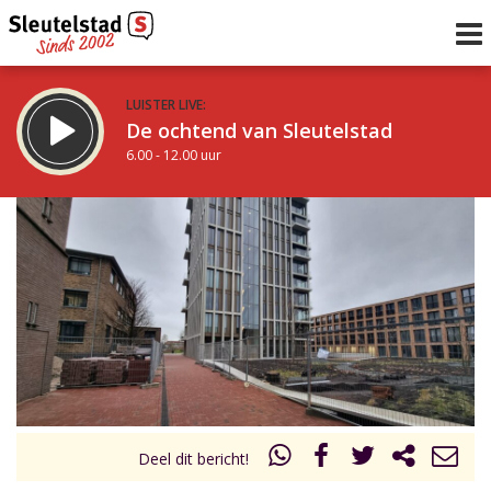
LUISTER LIVE:
De ochtend van Sleutelstad
6.00 - 12.00 uur
STRAKS:
De middag van Sleutelstad
12.00 - 18.00 uur
uur 1 van 0
Vorig uur
Volgend uur
Inklappen
Deel dit bericht!