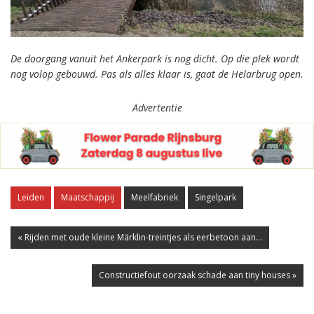
De doorgang vanuit het Ankerpark is nog dicht. Op die plek wordt
nog volop gebouwd. Pas als alles klaar is, gaat de Helarbrug open.
Advertentie
Leiden
Maatschappij
Meelfabriek
Singelpark
« Rijden met oude kleine Märklin-treintjes als eerbetoon aan...
Constructiefout oorzaak schade aan tiny houses »