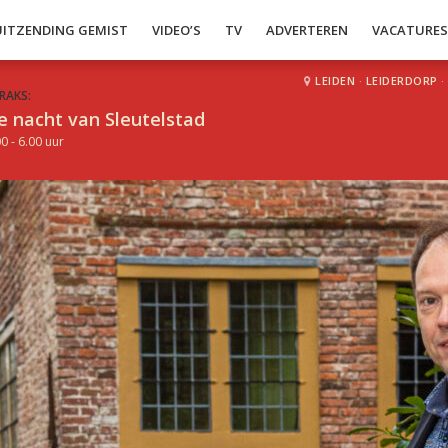
UITZENDING GEMIST
VIDEO’S
TV
ADVERTEREN
VACATURE
LEIDEN
·
LEIDERDORP
·
RAKS:
e nacht van Sleutelstad
0 - 6.00 uur