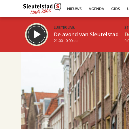
NIEUWS
AGENDA
GIDS
LUISTER LIVE:
ST
De avond van Sleutelstad
D
21.00 - 0.00 uur
0.0
21.00
Inklappen