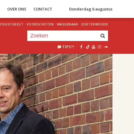
S
OVER ONS
CONTACT
Donderdag 6 augustus
OEGSTGEEST
·
VOORSCHOTEN
·
WASSENAAR
·
ZOETERWOUDE
TIPS?!
·
Je luistert nu naar
uur 1 van 2
«
Vorig uur
Volgend uur
»
22.00