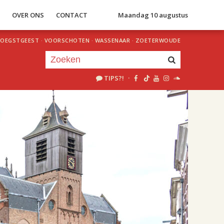
S
OVER ONS
CONTACT
Maandag 10 augustus
OEGSTGEEST
·
VOORSCHOTEN
·
WASSENAAR
·
ZOETERWOUDE
TIPS?!
·
Je luistert nu naar
uur 1 van 2
«
Vorig uur
Volgend uur
»
22.00