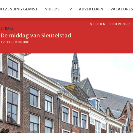
UITZENDING GEMIST
VIDEO’S
TV
ADVERTEREN
VACATURE
LEIDEN
·
LEIDERDORP
·
STRAKS:
De middag van Sleutelstad
12.00 - 18.00 uur