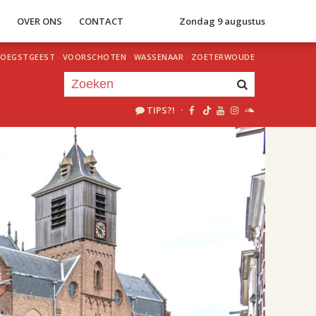
S
OVER ONS
CONTACT
Zondag 9 augustus
OEGSTGEEST
·
VOORSCHOTEN
·
WASSENAAR
·
ZOETERWOUDE
TIPS?!
·
Je luistert nu naar
uur 1 van 2
«
Vorig uur
Volgend uur
»
22.00