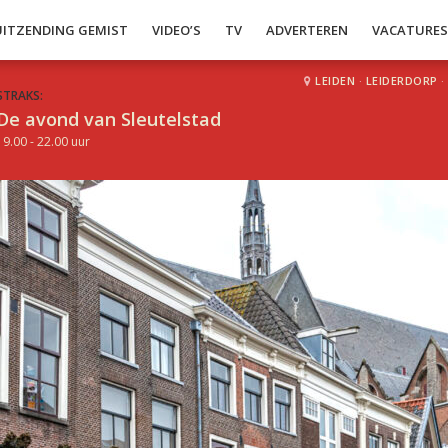
UITZENDING GEMIST
VIDEO’S
TV
ADVERTEREN
VACATURE
LEIDEN
·
LEIDERDORP
·
STRAKS:
De avond van Sleutelstad
19.00 - 22.00 uur