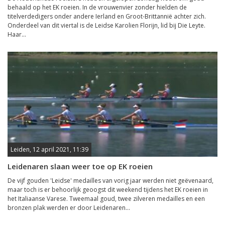
behaald op het EK roeien. In de vrouwenvier zonder hielden de
titelverdedigers onder andere Ierland en Groot-Brittannië achter zich.
Onderdeel van dit viertal is de Leidse Karolien Florijn, lid bij Die Leyte.
Haar...
Leiden, 12 april 2021, 11:39
Leidenaren slaan weer toe op EK roeien
De vijf gouden 'Leidse' medailles van vorig jaar werden niet geëvenaard,
maar toch is er behoorlijk geoogst dit weekend tijdens het EK roeien in
het Italiaanse Varese. Tweemaal goud, twee zilveren medailles en een
bronzen plak werden er door Leidenaren...