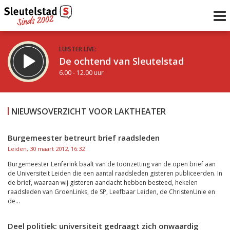
LUISTER LIVE:
De ochtend van Sleutelstad
6.00 - 12.00 uur
STRAKS:
De middag van Sleutelstad
NIEUWSOVERZICHT VOOR LAKTHEATER
12.00 - 17.00 uur
uur 1 van 0
Vorig uur
Volgend uur
Burgemeester betreurt brief raadsleden
Leiden, 30 maart 2012, 16:32
Inklappen
Burgemeester Lenferink baalt van de toonzetting van de open brief aan
de Universiteit Leiden die een aantal raadsleden gisteren publiceerden. In
de brief, waaraan wij gisteren aandacht hebben besteed, hekelen
raadsleden van GroenLinks, de SP, Leefbaar Leiden, de ChristenUnie en
de...
Deel politiek: universiteit gedraagt zich onwaardig