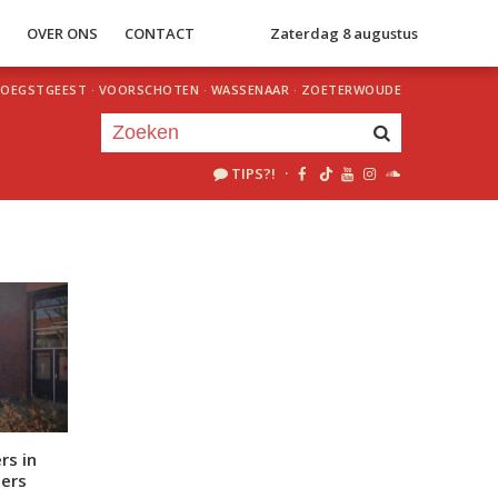
S
OVER ONS
CONTACT
Zaterdag 8 augustus
OEGSTGEEST
·
VOORSCHOTEN
·
WASSENAAR
·
ZOETERWOUDE
TIPS?!
·
Je luistert nu naar
uur 1 van 0
«
Vorig uur
Volgend uur
»
rs in
gers