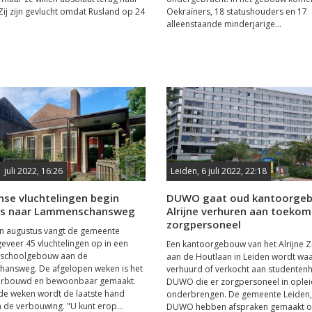
Zij zijn gevlucht omdat Rusland op 24
Oekraïners, 18 statushouders en 17
alleenstaande minderjarige...
 juli 2022, 16:26
Leiden, 6 juli 2022, 22:18
nse vluchtelingen begin
DUWO gaat oud kantoorge
us naar Lammenschansweg
Alrijne verhuren aan toekom
zorgpersoneel
in augustus vangt de gemeente
eveer 45 vluchtelingen op in een
Een kantoorgebouw van het Alrijne Z
 schoolgebouw aan de
aan de Houtlaan in Leiden wordt waar
answeg. De afgelopen weken is het
verhuurd of verkocht aan studentenh
rbouwd en bewoonbaar gemaakt.
DUWO die er zorgpersoneel in oplei
e weken wordt de laatste hand
onderbrengen. De gemeente Leiden, 
 de verbouwing. "U kunt erop...
DUWO hebben afspraken gemaakt o