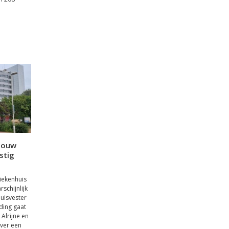
bouw
stig
iekenhuis
schijnlijk
uisvester
ding gaat
Alrijne en
ver een