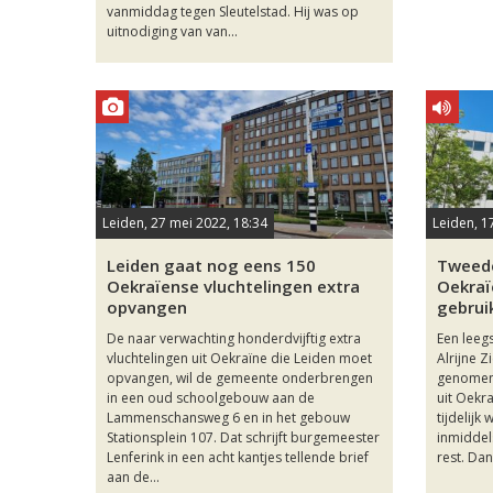
vanmiddag tegen Sleutelstad. Hij was op
uitnodiging van van...
Leiden, 27 mei 2022, 18:34
Leiden, 1
Leiden gaat nog eens 150
Tweede
Oekraïense vluchtelingen extra
Oekraï
opvangen
gebru
De naar verwachting honderdvijftig extra
Een leeg
vluchtelingen uit Oekraïne die Leiden moet
Alrijne Z
opvangen, wil de gemeente onderbrengen
genomen 
in een oud schoolgebouw aan de
uit Oekr
Lammenschansweg 6 en in het gebouw
tijdelijk
Stationsplein 107. Dat schrijft burgemeester
inmiddel
Lenferink in een acht kantjes tellende brief
rest. Dan 
aan de...