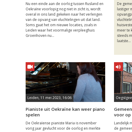
Nu een einde aan de oorlog tussen Rusland en
De gemee
Oekraïne voorlopig nog niet in zicht is, wordt
lastiger
overal in ons land gekeken naar het verlengen
opvangp
van de opvang van vluchtelingen uit dat land.
vluchtel
Soms gaat het om nieuwe locaties, zoals in
huisvest
Leiden waar het voormalige verpleeghuis
meer te 
Groenhoven nu...
steeds m
laatste...
Leiden, 11 mei 2023, 16:06
Oegstgees
Pianiste uit Oekraïne kan weer piano
Gemeent
spelen
voor op
De Oekraïense pianiste Maria is november
Landelijk 
vorig jaar gevlucht voor de oorlog en merkte
de gemeent