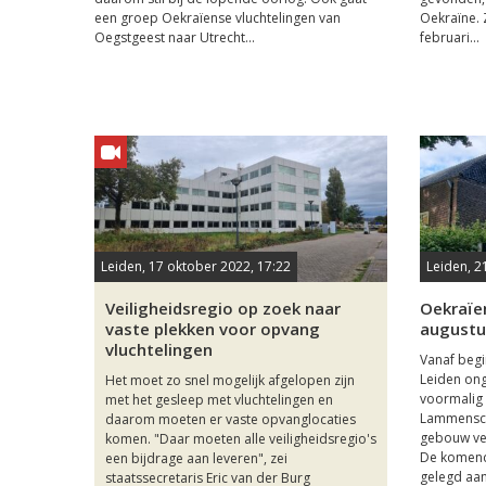
een groep Oekraïense vluchtelingen van
Oekraïne. 
Oegstgeest naar Utrecht...
februari...
Leiden, 17 oktober 2022, 17:22
Leiden, 21
Veiligheidsregio op zoek naar
Oekraïe
vaste plekken voor opvang
august
vluchtelingen
Vanaf beg
Leiden ong
Het moet zo snel mogelijk afgelopen zijn
voormalig
met het gesleep met vluchtelingen en
Lammensch
daarom moeten er vaste opvanglocaties
gebouw ve
komen. "Daar moeten alle veiligheidsregio's
De komend
een bijdrage aan leveren", zei
gelegd aan
staatssecretaris Eric van der Burg