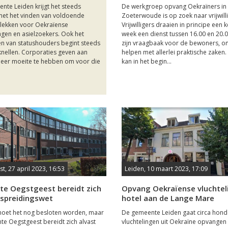
nte Leiden krijgt het steeds
De werkgroep opvang Oekraïners in
 met het vinden van voldoende
Zoeterwoude is op zoek naar vrijwilli
lekken voor Oekraïense
Vrijwilligers draaien in principe een 
ingen en asielzoekers. Ook het
week een dienst tussen 16.00 en 20.0
en van statushouders begint steeds
zijn vraagbaak voor de bewoners, o
knellen. Corporaties geven aan
helpen met allerlei praktische zaken.
eer moeite te hebben om voor die
kan in het begin...
t, 27 april 2023, 16:53
Leiden, 10 maart 2023, 17:09
e Oegstgeest bereidt zich
Opvang Oekraïense vluchtel
 spreidingswet
hotel aan de Lange Mare
moet het nog besloten worden, maar
De gemeente Leiden gaat circa hon
e Oegstgeest bereidt zich alvast
vluchtelingen uit Oekraïne opvangen 