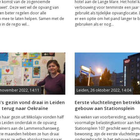
e komst van de zogenoemde
hotel aan de Lange Mare. Het hotel 
swet'. Deze wet wil de opvang van
verbouwing voor tenminste een jaar
gen beter regelen door alle
gebruikt als tijdelijke opvanglocatie.
 mee te laten helpen. Samen met de
er een optie om het pand langer te b
n de regio wil...
gebruiken als er nog...
 november 2022, 14:11
Leiden, 26 oktober 2022, 14:04
’s gezin vond draai in Leiden
Eerste vluchtelingen betrek
l terug naar Oekraïne
gebouw aan Stationsplein
 haar gezin uit Mikolajiv vonden half
Na weken van voorbereiding, waarbij
n Leiden onderdak in de opvang
voormalige belastingkantoor aan he
aïners aan de Lammenschansweg.
Stationsplein 107 geschikt werd gem
rie maanden hebben ze hun draai
bewoning, zijn de eerste vluchteling
maar ze willen absoluut terug naar
ondergebracht. In het gebouw kome