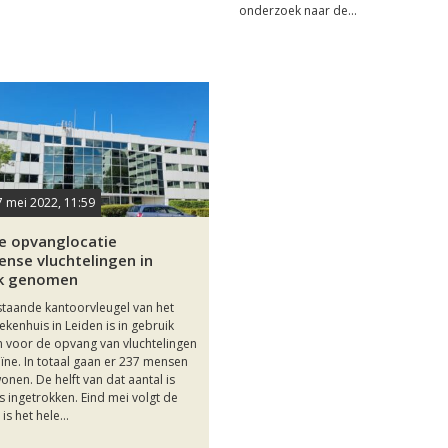
onderzoek naar de...
7 mei 2022, 11:59
 opvanglocatie
ense vluchtelingen in
ik genomen
staande kantoorvleugel van het
iekenhuis in Leiden is in gebruik
voor de opvang van vluchtelingen
aïne. In totaal gaan er 237 mensen
 wonen. De helft van dat aantal is
s ingetrokken. Eind mei volgt de
is het hele...