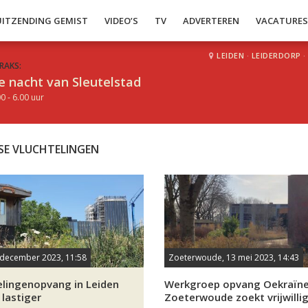
UITZENDING GEMIST
VIDEO’S
TV
ADVERTEREN
VACATURE
LEIDEN
·
LEIDERDORP
·
RAKS:
e nacht van Sleutelstad
0 - 6.00 uur
SE VLUCHTELINGEN
 december 2023, 11:58
Zoeterwoude, 13 mei 2023, 14:43
elingenopvang in Leiden
Werkgroep opvang Oekraïne
 lastiger
Zoeterwoude zoekt vrijwilli