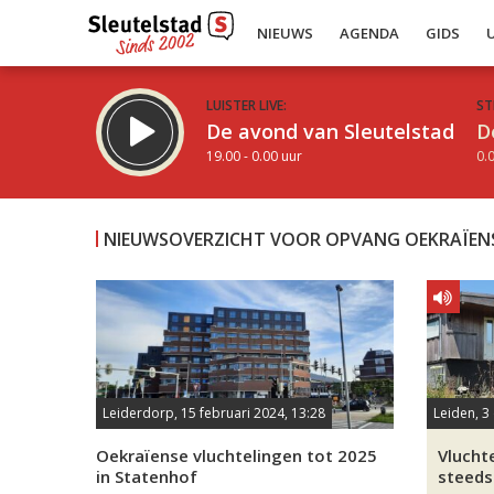
NIEUWS
AGENDA
GIDS
LUISTER LIVE:
ST
De avond van Sleutelstad
D
19.00 - 0.00 uur
0.0
NIEUWSOVERZICHT VOOR OPVANG OEKRAÏEN
Inklappen
Leiderdorp, 15 februari 2024, 13:28
Leiden, 3
Oekraïense vluchtelingen tot 2025
Vlucht
in Statenhof
steeds