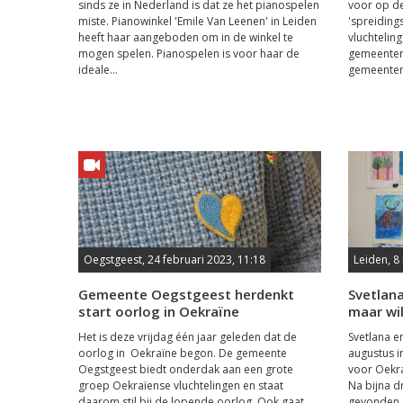
sinds ze in Nederland is dat ze het pianospelen
voor op d
miste. Pianowinkel 'Emile Van Leenen' in Leiden
'spreiding
heeft haar aangeboden om in de winkel te
vluchtelin
mogen spelen. Pianospelen is voor haar de
gemeenten
ideale...
gemeenten i
Oegstgeest, 24 februari 2023, 11:18
Leiden, 8
Gemeente Oegstgeest herdenkt
Svetlana
start oorlog in Oekraïne
maar wi
Het is deze vrijdag één jaar geleden dat de
Svetlana en
oorlog in Oekraïne begon. De gemeente
augustus i
Oegstgeest biedt onderdak aan een grote
voor Oekr
groep Oekraïense vluchtelingen en staat
Na bijna d
daarom stil bij de lopende oorlog. Ook gaat
gevonden, 