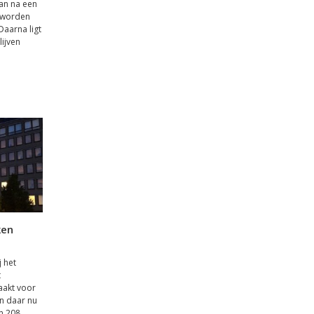
kan na een
 worden
 Daarna ligt
lijven
ken
 het
t
aakt voor
en daar nu
n 208