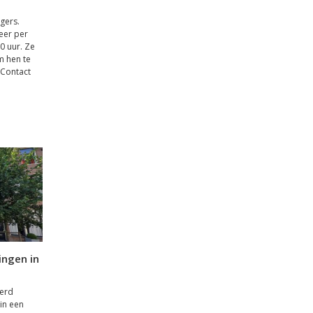
gers.
keer per
0 uur. Ze
m hen te
 Contact
ingen in
derd
in een