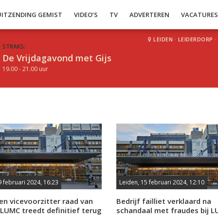
UITZENDING GEMIST
VIDEO’S
TV
ADVERTEREN
VACATURE
LEIDEN
·
LEIDERDORP
·
STRAKS:
De Vrijdagavond met Gijs
19.00 - 21.00 uur
9 februari 2024, 16:23
Leiden, 15 februari 2024, 12:10
en vicevoorzitter raad van
Bedrijf failliet verklaard na
LUMC treedt definitief terug
schandaal met fraudes bij 