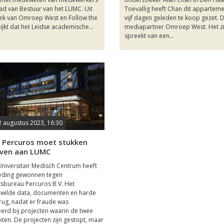
ad van Bestuur van het LUMC. Uit
Toevallig heeft Chan dit apparteme
k van Omroep West en Follow the
vijf dagen geleden te koop gezet. 
jkt dat het Leidse academische...
mediapartner Omroep West. Het z
spreekt van een...
2 augustus 2023, 16:30
: Percuros moet stukken
ven aan LUMC
Universitair Medisch Centrum heeft
geding gewonnen tegen
sbureau Percuros B.V. Het
 wilde data, documenten en harde
erug, nadat er fraude was
erd bij projecten waarin de twee
en. De projecten zijn gestopt, maar