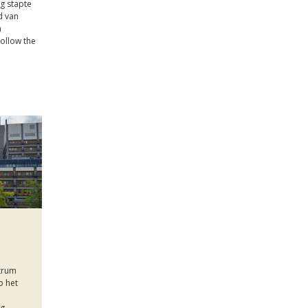
ag stapte
d van
a
ollow the
ntrum
p het
g.