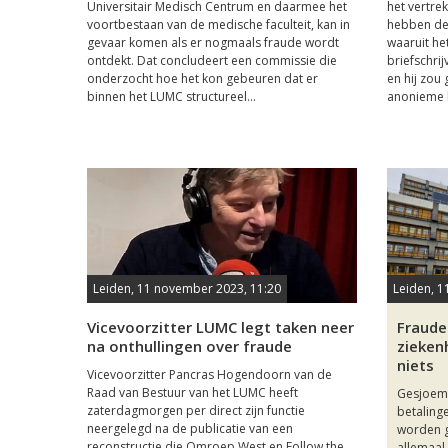
Universitair Medisch Centrum en daarmee het
het vertr
voortbestaan van de medische faculteit, kan in
hebben de
gevaar komen als er nogmaals fraude wordt
waaruit he
ontdekt. Dat concludeert een commissie die
briefschri
onderzocht hoe het kon gebeuren dat er
en hij zou
binnen het LUMC structureel...
anonieme b
Leiden, 11 november 2023, 11:20
Leiden, 1
Vicevoorzitter LUMC legt taken neer
Fraude
na onthullingen over fraude
zieken
niets
Vicevoorzitter Pancras Hogendoorn van de
Raad van Bestuur van het LUMC heeft
Gesjoeme
zaterdagmorgen per direct zijn functie
betaling
neergelegd na de publicatie van een
worden g
reconstructie die Omroep West en Follow the
allemaa