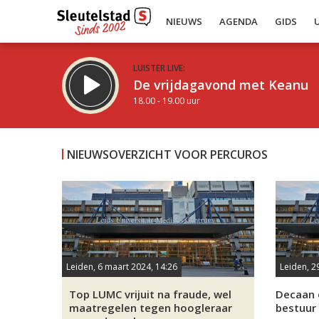
NIEUWS
AGENDA
GIDS
LUISTER LIVE:
De vrijdagavond met Keanu
18.00 - 19.00 uur
NIEUWSOVERZICHT VOOR PERCUROS
Inklappen
Leiden, 6 maart 2024, 14:26
Leiden, 2
Top LUMC vrijuit na fraude, wel
Decaan 
maatregelen tegen hoogleraar
bestuur 