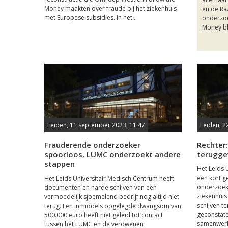
Money maakten over fraude bij het ziekenhuis
en de Ra
met Europese subsidies. In het...
onderzoe
Money bli
Leiden, 11 september 2023, 11:47
Leiden, 2
Frauderende onderzoeker
Rechter
spoorloos, LUMC onderzoekt andere
terugge
stappen
Het Leids 
een kort 
Het Leids Universitair Medisch Centrum heeft
onderzoek
documenten en harde schijven van een
ziekenhuis
vermoedelijk sjoemelend bedrijf nog altijd niet
schijven t
terug. Een inmiddels opgelegde dwangsom van
geconstate
500.000 euro heeft niet geleid tot contact
samenwerkt
tussen het LUMC en de verdwenen