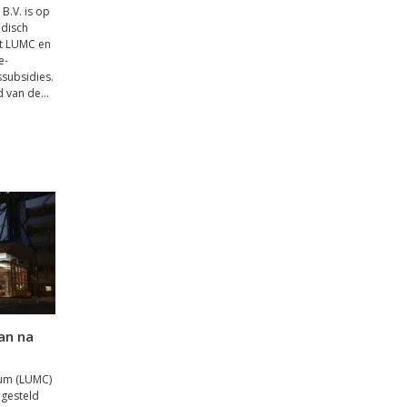
B.V. is op
edisch
et LUMC en
e-
subsidies.
 van de...
an na
rum (LUMC)
ngesteld