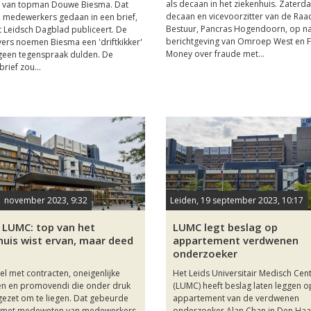
als decaan in het ziekenhuis. Zaterd
ek van topman Douwe Biesma. Dat
decaan en vicevoorzitter van de Raa
 medewerkers gedaan in een brief,
Bestuur, Pancras Hogendoorn, op n
t Leidsch Dagblad publiceert. De
berichtgeving van Omroep West en F
jvers noemen Biesma een 'driftkikker'
Money over fraude met...
 geen tegenspraak dulden. De
rief zou...
1 november 2023, 9:32
Leiden, 19 september 2023, 10:17
 LUMC: top van het
LUMC legt beslag op
huis wist ervan, maar deed
appartement verdwenen
onderzoeker
l met contracten, oneigenlijke
Het Leids Universitair Medisch Ce
en en promovendi die onder druk
(LUMC) heeft beslag laten leggen o
ezet om te liegen. Dat gebeurde
appartement van de verdwenen
l met medeweten van medewerkers
onderzoeker Alan Chan in Den Haa