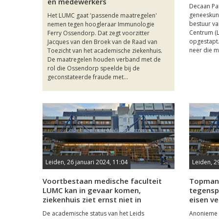
en medewerkers
Decaan Pa
geneeskund
Het LUMC gaat 'passende maatregelen'
bestuur va
nemen tegen hoogleraar Immunologie
Centrum (L
Ferry Ossendorp. Dat zegt voorzitter
opgestapt. 
Jacques van den Broek van de Raad van
neer die m
Toezicht van het academische ziekenhuis.
De maatregelen houden verband met de
rol die Ossendorp speelde bij de
geconstateerde fraude met...
Leiden, 26 januari 2024, 11:04
Leiden, 2
Voortbestaan medische faculteit
Topman
LUMC kan in gevaar komen,
tegensp
ziekenhuis ziet ernst niet in
eisen ve
De academische status van het Leids
Anonieme 