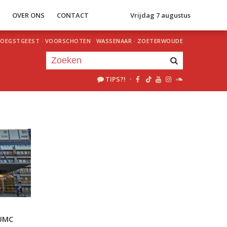
S
OVER ONS
CONTACT
Vrijdag 7 augustus
OEGSTGEEST
·
VOORSCHOTEN
·
WASSENAAR
·
ZOETERWOUDE
TIPS?!
·
Je luistert nu naar
uur 1 van 0
«
Vorig uur
Volgend uur
»
LUMC