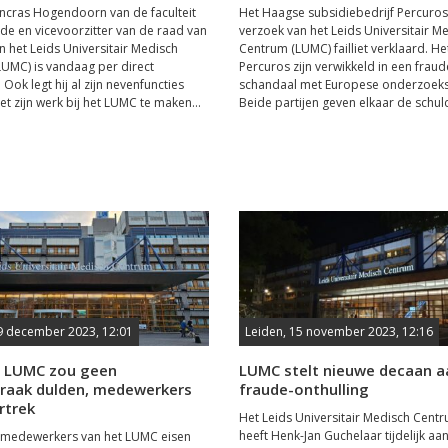
ncras Hogendoorn van de faculteit
Het Haagse subsidiebedrijf Percuros 
e en vicevoorzitter van de raad van
verzoek van het Leids Universitair M
n het Leids Universitair Medisch
Centrum (LUMC) failliet verklaard. H
UMC) is vandaag per direct
Percuros zijn verwikkeld in een fraud
Ook legt hij al zijn nevenfuncties
schandaal met Europese onderzoeks
et zijn werk bij het LUMC te maken...
Beide partijen geven elkaar de schuld
9 december 2023, 12:01
Leiden, 15 november 2023, 12:16
 LUMC zou geen
LUMC stelt nieuwe decaan a
raak dulden, medewerkers
fraude-onthulling
rtrek
Het Leids Universitair Medisch Cent
heeft Henk-Jan Guchelaar tijdelijk aa
medewerkers van het LUMC eisen