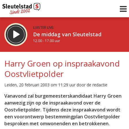
LUISTER LIVE:
De middag van Sleutelstad
12.00 - 17.00 uur
STRAKS:
Sleutelstad 30
Harry Groen op inspraakavond
17.00 - 19.00 uur
Oostvlietpolder
uur 1 van 0
Vorig uur
Volgend uur
Leiden, 20 februari 2003 om 11:29 uur door de redactie
Inklappen
Vanavond zal burgemeesterskandidaat Harry Groen
aanwezig zijn op de inspraakavond over de
Oostvlietpolder. Tijdens deze inspraakavond wordt
een voorontwerp bestemmingplan Oostvlietpolder
besproken met omwonenden en betrokkenen.