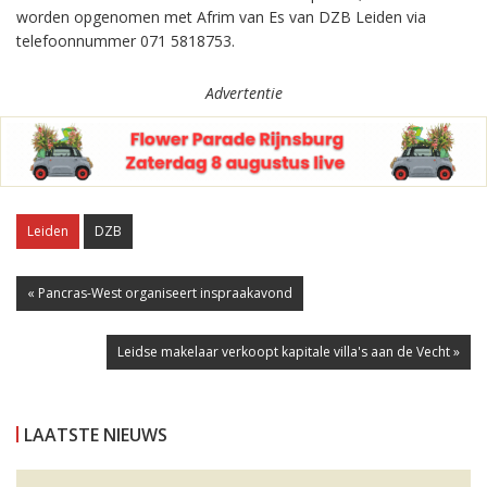
worden opgenomen met Afrim van Es van DZB Leiden via
telefoonnummer 071 5818753.
Advertentie
Leiden
DZB
« Pancras-West organiseert inspraakavond
Leidse makelaar verkoopt kapitale villa's aan de Vecht »
LAATSTE NIEUWS