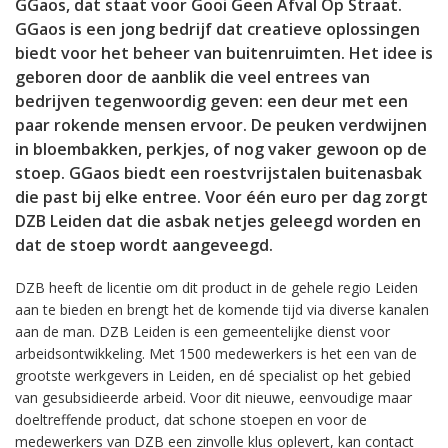
GGaos, dat staat voor Gooi Geen Afval Op Straat.
GGaos is een jong bedrijf dat creatieve oplossingen
biedt voor het beheer van buitenruimten. Het idee is
geboren door de aanblik die veel entrees van
bedrijven tegenwoordig geven: een deur met een
paar rokende mensen ervoor. De peuken verdwijnen
in bloembakken, perkjes, of nog vaker gewoon op de
stoep. GGaos biedt een roestvrijstalen buitenasbak
die past bij elke entree. Voor één euro per dag zorgt
DZB Leiden dat die asbak netjes geleegd worden en
dat de stoep wordt aangeveegd.
DZB heeft de licentie om dit product in de gehele regio Leiden
aan te bieden en brengt het de komende tijd via diverse kanalen
aan de man. DZB Leiden is een gemeentelijke dienst voor
arbeidsontwikkeling. Met 1500 medewerkers is het een van de
grootste werkgevers in Leiden, en dé specialist op het gebied
van gesubsidieerde arbeid. Voor dit nieuwe, eenvoudige maar
doeltreffende product, dat schone stoepen en voor de
medewerkers van DZB een zinvolle klus oplevert, kan contact