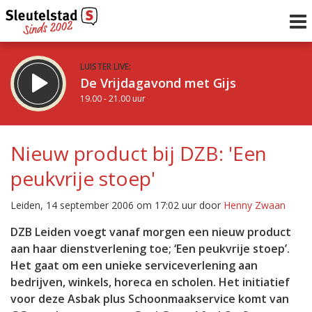
LUISTER LIVE:
De Vrijdagavond met Gijs
19.00 - 21.00 uur
STRAKS:
De avond van Sleutelstad
Nieuw product bij DZB: 'Een
21.00 - 0.00 uur
peukvrije stoep'
uur 1 van 0
Vorig uur
Volgend uur
Leiden, 14 september 2006 om 17:02 uur door
Henny Zwaan
Inklappen
DZB Leiden voegt vanaf morgen een nieuw product
aan haar dienstverlening toe; ‘Een peukvrije stoep’.
Het gaat om een unieke serviceverlening aan
bedrijven, winkels, horeca en scholen. Het initiatief
voor deze Asbak plus Schoonmaakservice komt van