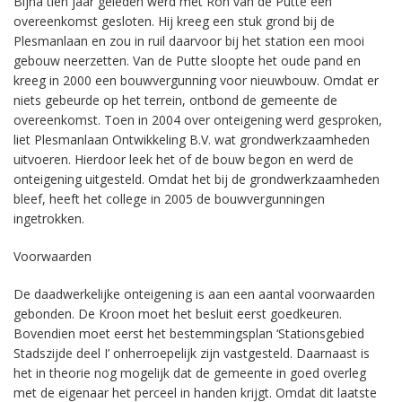
Bijna tien jaar geleden werd met Ron van de Putte een
overeenkomst gesloten. Hij kreeg een stuk grond bij de
Plesmanlaan en zou in ruil daarvoor bij het station een mooi
gebouw neerzetten. Van de Putte sloopte het oude pand en
kreeg in 2000 een bouwvergunning voor nieuwbouw. Omdat er
niets gebeurde op het terrein, ontbond de gemeente de
overeenkomst. Toen in 2004 over onteigening werd gesproken,
liet Plesmanlaan Ontwikkeling B.V. wat grondwerkzaamheden
uitvoeren. Hierdoor leek het of de bouw begon en werd de
onteigening uitgesteld. Omdat het bij de grondwerkzaamheden
bleef, heeft het college in 2005 de bouwvergunningen
ingetrokken.
Voorwaarden
De daadwerkelijke onteigening is aan een aantal voorwaarden
gebonden. De Kroon moet het besluit eerst goedkeuren.
Bovendien moet eerst het bestemmingsplan ‘Stationsgebied
Stadszijde deel I’ onherroepelijk zijn vastgesteld. Daarnaast is
het in theorie nog mogelijk dat de gemeente in goed overleg
met de eigenaar het perceel in handen krijgt. Omdat dit laatste