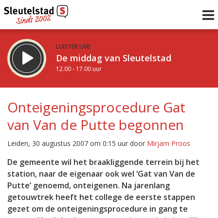
LUISTER LIVE:
De middag van Sleutelstad
12.00 - 17.00 uur
STRAKS:
Sleutelstad 30
Onteigeningsprocedure Gat
17.00 - 19.00 uur
van Van de Putte begonnen
uur 1 van 0
Vorig uur
Volgend uur
Leiden, 30 augustus 2007 om 0:15 uur door
Mirjam Proos
Inklappen
De gemeente wil het braakliggende terrein bij het
station, naar de eigenaar ook wel ‘Gat van Van de
Putte’ genoemd, onteigenen. Na jarenlang
getouwtrek heeft het college de eerste stappen
gezet om de onteigeningsprocedure in gang te