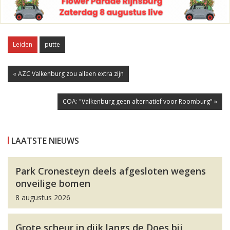
Leiden
putte
« AZC Valkenburg zou alleen extra zijn
COA: "Valkenburg geen alternatief voor Roomburg" »
LAATSTE NIEUWS
Park Cronesteyn deels afgesloten wegens
onveilige bomen
8 augustus 2026
Grote scheur in dijk langs de Does bij