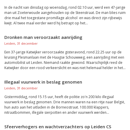
In de nacht van dinsdag op woensdag, rond 02.10 uur, werd een 47-jarige
man uit Zoeterwoude aangehouden op de Steenstraat. De man blies ruim
drie maal het toegestane promillage alcohol en was direct zijn rijbewijs
kwijt. Al twee maal eerder werd hij betrapt op het...
Dronken man veroorzaakt aanrijding
Leiden, 31 december
Een 37-jarige Katwijker veroorzaakte gisteravond, rond 22.25 uur op de
kruising Plesmanlaan met de Haagse Schouwweg, een aanrijding met een
automobilist uit Leiden. Niemand raakte gewond. Waarschijnlijk reed de
Katwijker door een rood verkeerslicht en was niet helemaal helder in het...
Illegaal vuurwerk in beslag genomen
Leiden, 31 december
Gistermiddag, rond 15.15 uur, heeft de politie zo'n 200 kilo illegaal
vuurwerk in beslag genomen. Drie mannen waren na een ritje naar België,
hun auto aan het uitladen in de Borneostraat. 100.000 klappers,
nitraatbommen, illegale sierpotten en ander vuurwerk werden...
Sfeerverhogers en wachtverzachters op Leiden CS