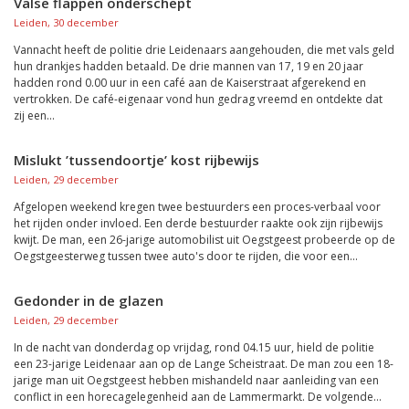
Valse flappen onderschept
Leiden, 30 december
Vannacht heeft de politie drie Leidenaars aangehouden, die met vals geld
hun drankjes hadden betaald. De drie mannen van 17, 19 en 20 jaar
hadden rond 0.00 uur in een café aan de Kaiserstraat afgerekend en
vertrokken. De café-eigenaar vond hun gedrag vreemd en ontdekte dat
zij een...
Mislukt ’tussendoortje’ kost rijbewijs
Leiden, 29 december
Afgelopen weekend kregen twee bestuurders een proces-verbaal voor
het rijden onder invloed. Een derde bestuurder raakte ook zijn rijbewijs
kwijt. De man, een 26-jarige automobilist uit Oegstgeest probeerde op de
Oegstgeesterweg tussen twee auto's door te rijden, die voor een...
Gedonder in de glazen
Leiden, 29 december
In de nacht van donderdag op vrijdag, rond 04.15 uur, hield de politie
een 23-jarige Leidenaar aan op de Lange Scheistraat. De man zou een 18-
jarige man uit Oegstgeest hebben mishandeld naar aanleiding van een
conflict in een horecagelegenheid aan de Lammermarkt. De volgende...