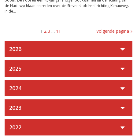
boom. De Pool en een 43-jarige landgenoot kwamen uit de richting van
de Hadewychlaan en reden over de Stevenshofdreef richting Kenauweg.
In de...
1
2
3
…
11
Volgende pagina »
2026
2025
2024
2023
2022