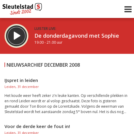
LUISTER LIVE:
De donderdagavond met Sophie
19.00 - 21.00 uur
STRAKS:
De avond van Sleutelstad
NIEUWSARCHIEF DECEMBER 2008
21.00 - 0.00 uur
uur 1 van 0
Vorig uur
Volgend uur
IJspret in leiden
Leiden, 31 december
Inklappen
Het koude weer heeft zeker z'n leuke kanten. Op verschillende plekken in
en rond Leiden wordt er al volop geschaatst. Deze foto is gisteren
gemaakt door Ton Boon op de Lorentzkade. Volgens de weerman van
Sleutelstad wordt het aanstaande zondag 5° boven nul. Het is dus nog...
Voor de derde keer de fout in!
Leiden, 31 december