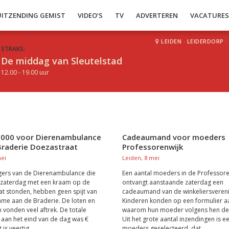
UITZENDING GEMIST
VIDEO’S
TV
ADVERTEREN
VACATURE
LEIDEN
·
LEIDERDORP
·
STRAKS:
De middag van Sleutelstad
12.00 - 19.00 uur
1.000 voor Dierenambulance
Cadeaumand voor moeders
Braderie Doezastraat
Professorenwijk
mei
Leiden, 8 mei
ligers van de Dierenambulance die
Een aantal moeders in de Professore
 zaterdag met een kraam op de
ontvangt aanstaande zaterdag een
t stonden, hebben geen spijt van
cadeaumand van de winkeliersvereni
me aan de Braderie. De loten en
Kinderen konden op een formulier 
 vonden veel aftrek. De totale
waarom hun moeder volgens hen de li
aan het eind van de dag was €
Uit het grote aantal inzendingen is e
is veertig...
moeders geselecteerd, dat...