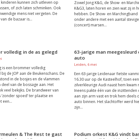
 kinderen kunnen zich uitleven op
Zowel Jong K&G, de Show- en Marchi
ussen, of zich laten schminken. Ook
K&G3, laten horen en zien wat zij in 
nwendige mens niet vergeten. De
hebben. De Show- en Marchingband
van de bazaar is...
onder andere met een aantal stevig
(concert) marsen...
 volledig in de as gelegd
63-jarige man meegesleurd 
auto
ei
Leiden, 6 mei
 is een brommer volledig
 bij de JOP aan de Beukenschans. De
Een 63-jarige Leidenaar fietste van
tond in de bosjes en de vlammen
16.30 uur op de Kasteelhof, toen een
n deel van de bossage aan. Het
zilverkleurige Audi naast hem kwam r
ok veel bekijks. De brandweer van
Ineens pakte één van de inzittenden
 ‘zonder spoed’ ter plaatse en
aan zijn arm vast en trok hem deels 
 een...
auto binnen. Het slachtoffer werd hi
zijn...
rmeulen & The Rest te gast
Podium orkest K&G vindt bas