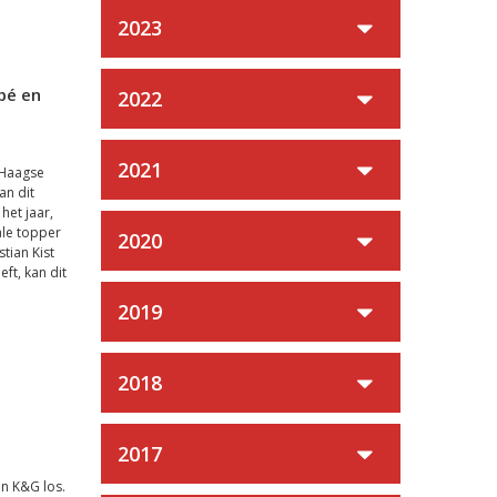
2023
pé en
2022
2021
 Haagse
an dit
het jaar,
le topper
2020
tian Kist
ft, kan dit
2019
2018
2017
n K&G los.