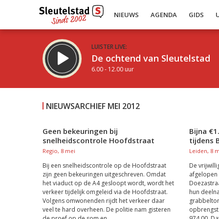
NIEUWS
AGENDA
GIDS
LUISTER LIVE:
De ochtend van Sleutelstad
6.00 - 12.00 uur
NIEUWSARCHIEF MEI 2012
Geen bekeuringen bij
Bijna €
snelheidscontrole Hoofdstraat
tijdens 
Inklappen
Regio, 8 mei
Leiden, 8 
Bij een snelheidscontrole op de Hoofdstraat
De vrijwil
zijn geen bekeuringen uitgeschreven. Omdat
afgelopen
het viaduct op de A4 gesloopt wordt, wordt het
Doezastraa
verkeer tijdelijk omgeleid via de Hoofdstraat.
hun deelna
Volgens omwonenden rijdt het verkeer daar
grabbelton
veel te hard overheen. De politie nam gisteren
opbrengst 
de proef op de som en...
974,00. Dat 