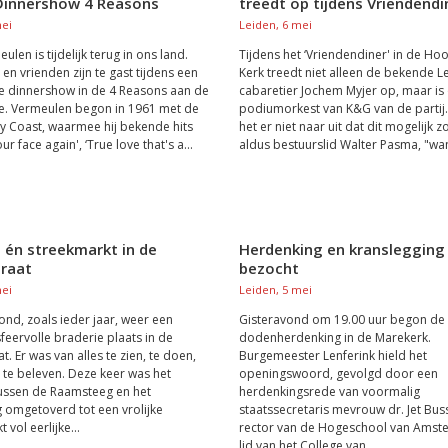
 Dinnershow 4 Reasons
treedt op tijdens Vriendendi
mei
Leiden, 6 mei
len is tijdelijk terug in ons land.
Tijdens het ‘Vriendendiner' in de Ho
en vrienden zijn te gast tijdens een
Kerk treedt niet alleen de bekende L
e dinnershow in de 4 Reasons aan de
cabaretier Jochem Myjer op, maar is
e. Vermeulen begon in 1961 met de
podiumorkest van K&G van de partij.
 Coast, waarmee hij bekende hits
het er niet naar uit dat dit mogelijk zo
our face again', ‘True love that's a...
aldus bestuurslid Walter Pasma, "wan
 én streekmarkt in de
Herdenking en kranslegging
raat
bezocht
mei
Leiden, 5 mei
nd, zoals ieder jaar, weer een
Gisteravond om 19.00 uur begon de
sfeervolle braderie plaats in de
dodenherdenking in de Marekerk.
. Er was van alles te zien, te doen,
Burgemeester Lenferink hield het
 te beleven. Deze keer was het
openingswoord, gevolgd door een
ussen de Raamsteeg en het
herdenkingsrede van voormalig
omgetoverd tot een vrolijke
staatssecretaris mevrouw dr. Jet Bu
 vol eerlijke...
rector van de Hogeschool van Amst
lid van het College van...