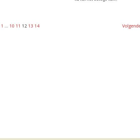
1
…
10
11
12
13
14
Volgende