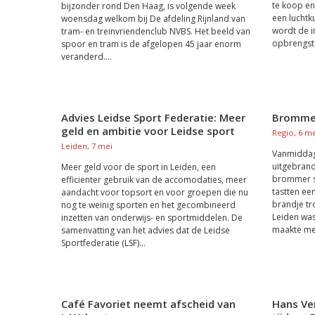
te koop en
bijzonder rond Den Haag, is volgende week
een luchtk
woensdag welkom bij De afdeling Rijnland van
wordt de i
tram- en treinvriendenclub NVBS. Het beeld van
opbrengst 
spoor en tram is de afgelopen 45 jaar enorm
veranderd....
Advies Leidse Sport Federatie: Meer
Brommer
geld en ambitie voor Leidse sport
Regio, 6 m
Leiden, 7 mei
Vanmiddag
uitgebrand
Meer geld voor de sport in Leiden, een
brommer s
efficienter gebruik van de accomodaties, meer
tastten ee
aandacht voor topsort en voor groepen die nu
brandje tr
nog te weinig sporten en het gecombineerd
Leiden was
inzetten van onderwijs- en sportmiddelen. De
maakte met
samenvatting van het advies dat de Leidse
Sportfederatie (LSF)...
Café Favoriet neemt afscheid van
Hans Ve