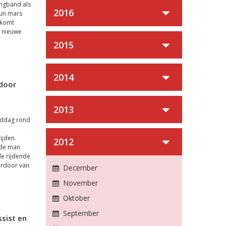
ngband als
2016
hun mars
 komt
e nieuwe
2015
2014
door
2013
middag rond
ijden.
2012
 de man
de rijdende
erdoor van
December
November
Oktober
September
sist en