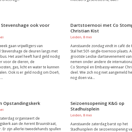
e Stevenshage ook voor
Dartstoernooi met Co Stom
Christian Kist
mei
Leiden, 8 mei
eek gaan vrijwilligers van
Aanstaande zondag vindt in café de
l Stevenshage de deuren langs met
Stal het 501-single-toernooi plaats. A
ebus. Het asiel heeft hard geld nodig
grootste Leidse dartsevenement van 
r voor de dieren, de
nemen onder andere de internationa
kosten, gas, licht en water te kunnen
Co Stompé en Embassy-winnaar Chris
talen. Ook is er geld nodig om Doefi,
deel. Wie zich nog niet aangemeld hee
..
nog doen via...
in Opstandingskerk
Seizoensopening K&G op
Stadhuisplein
mei
Leiden, 8 mei
aterdag organiseert de
skerk aan de Aerent Bruunstraat,
Aanstaande zaterdag barst op het
. Er zijn allerlei tweedehands spullen
Stadhuisplein de seizoensopening va