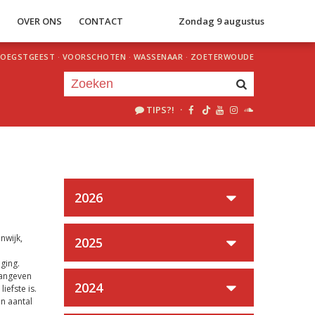
S
OVER ONS
CONTACT
Zondag 9 augustus
OEGSTGEEST
·
VOORSCHOTEN
·
WASSENAAR
·
ZOETERWOUDE
TIPS?!
·
Je luistert nu naar
uur 1 van 0
«
Vorig uur
Volgend uur
»
2026
nwijk,
2025
ging.
aangeven
2024
efste is.
en aantal