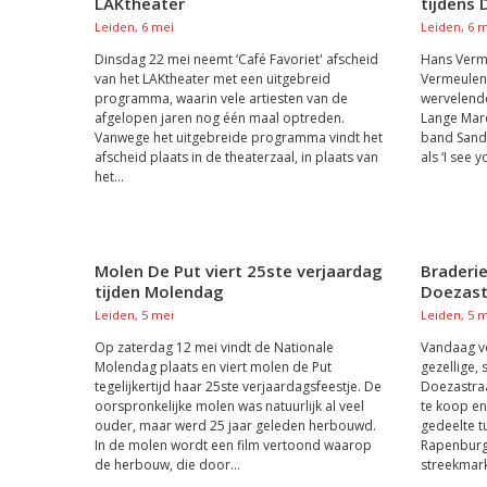
LAKtheater
tijdens
Leiden, 6 mei
Leiden, 6 
Dinsdag 22 mei neemt ‘Café Favoriet' afscheid
Hans Vermeu
van het LAKtheater met een uitgebreid
Vermeulen 
programma, waarin vele artiesten van de
wervelend
afgelopen jaren nog één maal optreden.
Lange Mar
Vanwege het uitgebreide programma vindt het
band Sandy
afscheid plaats in de theaterzaal, in plaats van
als ‘I see y
het...
Molen De Put viert 25ste verjaardag
Braderie
tijden Molendag
Doezast
Leiden, 5 mei
Leiden, 5 
Op zaterdag 12 mei vindt de Nationale
Vandaag vo
Molendag plaats en viert molen de Put
gezellige, 
tegelijkertijd haar 25ste verjaardagsfeestje. De
Doezastraat
oorspronkelijke molen was natuurlijk al veel
te koop en
ouder, maar werd 25 jaar geleden herbouwd.
gedeelte t
In de molen wordt een film vertoond waarop
Rapenburg 
de herbouw, die door...
streekmarkt