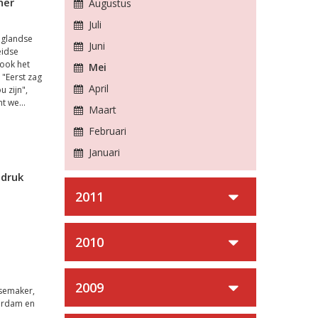
ner
Augustus
Juli
oglandse
Juni
eidse
 ook het
Mei
 "Eerst zag
April
u zijn",
t we...
Maart
Februari
Januari
 druk
2011
2010
2009
ssemaker,
erdam en