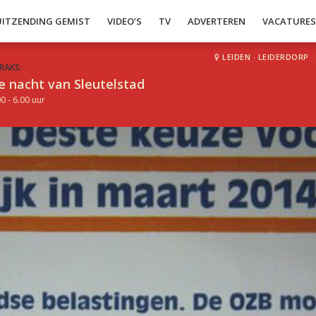
UITZENDING GEMIST
VIDEO’S
TV
ADVERTEREN
VACATURE
LEIDEN
·
LEIDERDORP
·
RAKS:
e nacht van Sleutelstad
0 - 6.00 uur