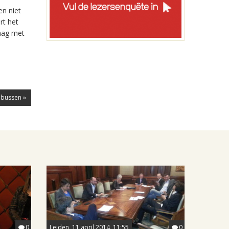
en niet
rt het
raag met
 bussen »
0
Leiden, 11 april 2014, 11:55
0