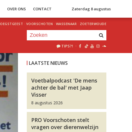
S
OVER ONS
CONTACT
Zaterdag 8 augustus
OEGSTGEEST
·
VOORSCHOTEN
·
WASSENAAR
·
ZOETERWOUDE
TIPS?!
·
Je luistert nu naar
uur 1 van 0
LAATSTE NIEUWS
«
Vorig uur
Volgend uur
»
Voetbalpodcast 'De mens
achter de bal' met Jaap
Visser
8 augustus 2026
PRO Voorschoten stelt
vragen over dierenwelzijn