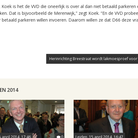
Koek is het de VVD die oneerlijk is over al dan niet betaald parkeren 
jken. Dat is bijvoorbeeld de Merenwijk,” zegt Koek. “En de VVD probee
ar betaald parkeren willen invoeren. Daarom willen ze dat D66 deze v
Herinrichting Breestraat wordt lakmoesproef voor
EN 2014
5 april 2014, 17:46
0
Leiden, 15 april 2014, 16:47