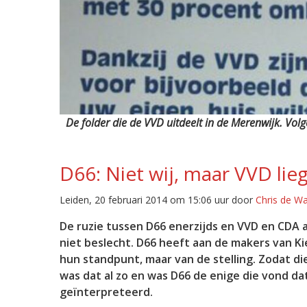
De folder die de VVD uitdeelt in de Merenwijk. Volge
D66: Niet wij, maar VVD lie
Leiden, 20 februari 2014 om 15:06 uur door
Chris de W
De ruzie tussen D66 enerzijds en VVD en CDA a
niet beslecht. D66 heeft aan de makers van K
hun standpunt, maar van de stelling. Zodat d
was dat al zo en was D66 de enige die vond d
geïnterpreteerd.