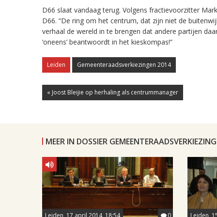
D66 slaat vandaag terug. Volgens fractievoorzitter Mark 
D66. “De ring om het centrum, dat zijn niet de buitenwi
verhaal de wereld in te brengen dat andere partijen da
‘oneens’ beantwoordt in het kieskompas!”
Leiden
Gemeenteraadsverkiezingen 2014
« Joost Bleijie op herhaling als centrummanager
MEER IN DOSSIER GEMEENTERAADSVERKIEZING
Leiden, 17 april 2014, 18:54
0
Leiden, 1