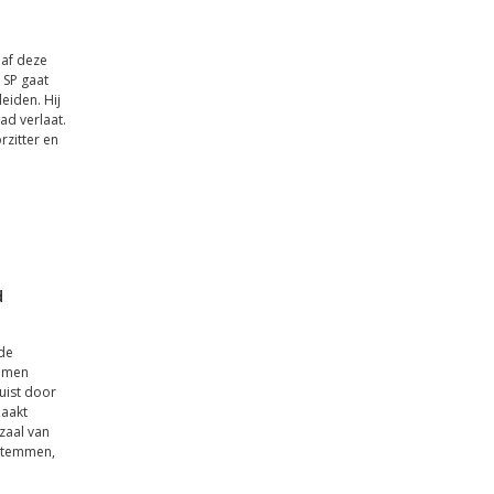
naf deze
 SP gaat
leiden. Hij
ad verlaat.
rzitter en
d
 de
emmen
juist door
aakt
zaal van
 stemmen,