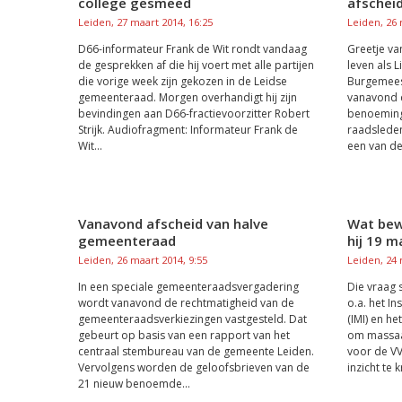
college gesmeed
afschei
Leiden, 27 maart 2014, 16:25
Leiden, 26 
D66-informateur Frank de Wit rondt vandaag
Greetje va
de gesprekken af die hij voert met alle partijen
leven als 
die vorige week zijn gekozen in de Leidse
Burgemees
gemeenteraad. Morgen overhandigt hij zijn
vanavond d
bevindingen aan D66-fractievoorzitter Robert
benoeming 
Strijk. Audiofragment: Informateur Frank de
raadslede
Wit...
een van de 
Vanavond afscheid van halve
Wat bew
gemeenteraad
hij 19 
Leiden, 26 maart 2014, 9:55
Leiden, 24 
In een speciale gemeenteraadsvergadering
Die vraag 
wordt vanavond de rechtmatigheid van de
o.a. het In
gemeenteraadsverkiezingen vastgesteld. Dat
(IMI) en he
gebeurt op basis van een rapport van het
om massaal
centraal stembureau van de gemeente Leiden.
voor de VV
Vervolgens worden de geloofsbrieven van de
inzicht te 
21 nieuw benoemde...