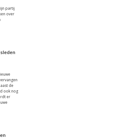
jn partij
ken over
n
dsleden
nieuwe
 vervangen
Naast de
jd ook nog
rdt er
euwe
zen