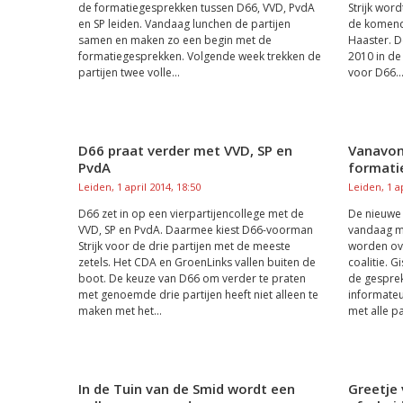
de formatiegesprekken tussen D66, VVD, PvdA
Strijk wor
en SP leiden. Vandaag lunchen de partijen
de komende
samen en maken zo een begin met de
Haaster. D
formatiegesprekken. Volgende week trekken de
2010 in de 
partijen twee volle...
voor D66..
D66 praat verder met VVD, SP en
Vanavon
PvdA
formati
Leiden, 1 april 2014, 18:50
Leiden, 1 ap
D66 zet in op een vierpartijencollege met de
De nieuwe 
VVD, SP en PvdA. Daarmee kiest D66-voorman
vandaag me
Strijk voor de drie partijen met de meeste
worden ov
zetels. Het CDA en GroenLinks vallen buiten de
coalitie. G
boot. De keuze van D66 om verder te praten
de gespre
met genoemde drie partijen heeft niet alleen te
informateu
maken met het...
met alle pa
In de Tuin van de Smid wordt een
Greetje 