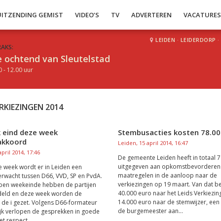
UITZENDING GEMIST
VIDEO’S
TV
ADVERTEREN
VACATURE
LEIDEN
·
LEIDERDORP
·
RAKS:
 ochtend van Sleutelstad
0 - 12.00 uur
KIEZINGEN 2014
k eind deze week
Stembusacties kosten 78.00
eakkoord
Leiden, 15 april 2014, 16:47
pril 2014, 17:46
De gemeente Leiden heeft in totaal 
uitgegeven aan opkomstbevordere
e week wordt er in Leiden een
maatregelen in de aanloop naar de
rwacht tussen D66, VVD, SP en PvdA.
verkiezingen op 19 maart. Van dat b
pen weekeinde hebben de partijen
40.000 euro naar het Leids Verkiezing
eld en deze week worden de
14.000 euro naar de stemwijzer, een 
 de i gezet. Volgens D66-formateur
de burgemeester aan...
ijk verlopen de gesprekken in goede
t respect...