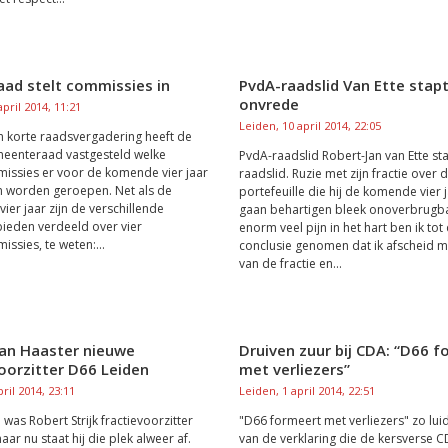
aad stelt commissies in
PvdA-raadslid Van Ette stapt
onvrede
pril 2014, 11:21
Leiden, 10 april 2014, 22:05
n korte raadsvergadering heeft de
meenteraad vastgesteld welke
PvdA-raadslid Robert-Jan van Ette st
issies er voor de komende vier jaar
raadslid. Ruzie met zijn fractie over 
en worden geroepen. Net als de
portefeuille die hij de komende vier 
ier jaar zijn de verschillende
gaan behartigen bleek onoverbrugba
ieden verdeeld over vier
enorm veel pijn in het hart ben ik tot
ssies, te weten:...
conclusie genomen dat ik afscheid 
van de fractie en...
van Haaster nieuwe
Druiven zuur bij CDA: “D66 
oorzitter D66 Leiden
met verliezers”
ril 2014, 23:11
Leiden, 1 april 2014, 22:51
was Robert Strijk fractievoorzitter
"D66 formeert met verliezers" zo lui
ar nu staat hij die plek alweer af.
van de verklaring die de kersverse C