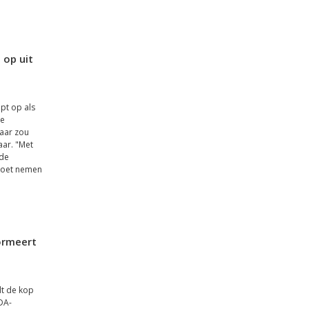
 op uit
apt op als
de
jaar zou
ar. "Met
 de
moet nemen
formeert
dt de kop
DA-