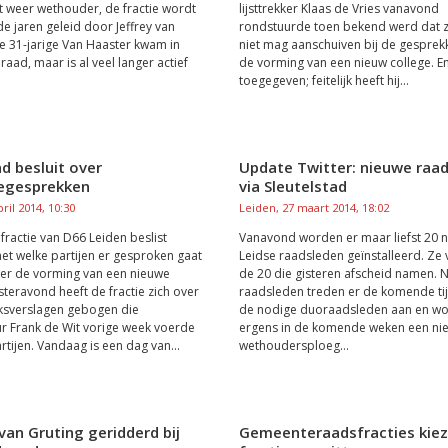
dt weer wethouder, de fractie wordt
lijsttrekker Klaas de Vries vanavond
 jaren geleid door Jeffrey van
rondstuurde toen bekend werd dat zi
e 31-jarige Van Haaster kwam in
niet mag aanschuiven bij de gesprek
raad, maar is al veel langer actief
de vorming van een nieuw college. E
.
toegegeven; feitelijk heeft hij...
d besluit over
Update Twitter: nieuwe raa
egesprekken
via Sleutelstad
ril 2014, 10:30
Leiden, 27 maart 2014, 18:02
fractie van D66 Leiden beslist
Vanavond worden er maar liefst 20 
t welke partijen er gesproken gaat
Leidse raadsleden geïnstalleerd. Ze
er de vorming van een nieuwe
de 20 die gisteren afscheid namen. 
isteravond heeft de fractie zich over
raadsleden treden er de komende ti
ksverslagen gebogen die
de nodige duoraadsleden aan en wo
r Frank de Wit vorige week voerde
ergens in de komende weken een ni
rtijen. Vandaag is een dag van...
wethoudersploeg...
van Gruting geridderd bij
Gemeenteraadsfracties kie