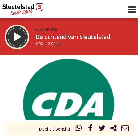
LUISTER LIVE:
De ochtend van Sleutelstad
6.00 - 12.00 uur
STRAKS:
De middag van Sleutelstad
12.00 - 18.00 uur
uur 1 van 0
Vorig uur
Volgend uur
Inklappen
Deel dit bericht!