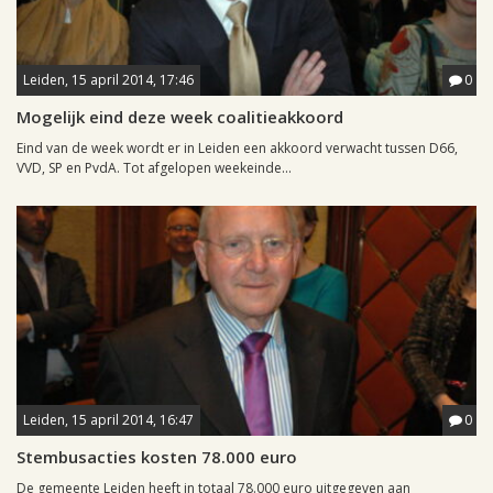
Leiden, 15 april 2014, 17:46
0
Mogelijk eind deze week coalitieakkoord
Eind van de week wordt er in Leiden een akkoord verwacht tussen D66,
VVD, SP en PvdA. Tot afgelopen weekeinde...
Leiden, 15 april 2014, 16:47
0
Stembusacties kosten 78.000 euro
De gemeente Leiden heeft in totaal 78.000 euro uitgegeven aan