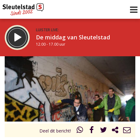
LUISTER LIVE:
De middag van Sleutelstad
12.00 - 17.00 uur
STRAKS:
Sleutelstad 30
17.00 - 19.00 uur
uur 1 van 0
Vorig uur
Volgend uur
Inklappen
Deel dit bericht!