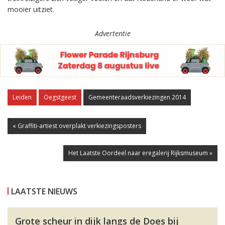
mooier uitziet.
Advertentie
Leiden
Oegstgeest
Gemeenteraadsverkiezingen 2014
« Graffiti-artiest overplakt verkiezingsposters
Het Laatste Oordeel naar eregalerij Rijksmuseum »
LAATSTE NIEUWS
Grote scheur in dijk langs de Does bij