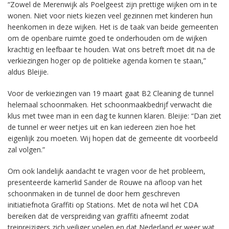
“Zowel de Merenwijk als Poelgeest zijn prettige wijken om in te
wonen. Niet voor niets kiezen veel gezinnen met kinderen hun
heenkomen in deze wijken. Het is de taak van beide gemeenten
om de openbare ruimte goed te onderhouden om de wijken
krachtig en leefbaar te houden. Wat ons betreft moet dit na de
verkiezingen hoger op de politieke agenda komen te staan,”
aldus Bleijie.
Voor de verkiezingen van 19 maart gaat B2 Cleaning de tunnel
helemaal schoonmaken. Het schoonmaakbedrijf verwacht die
klus met twee man in een dag te kunnen klaren. Bleijie: “Dan ziet
de tunnel er weer netjes uit en kan iedereen zien hoe het
eigenlijk zou moeten. Wij hopen dat de gemeente dit voorbeeld
zal volgen.”
Om ook landelijk aandacht te vragen voor de het probleem,
presenteerde kamerlid Sander de Rouwe na afloop van het
schoonmaken in de tunnel de door hem geschreven
initiatiefnota Graffiti op Stations. Met de nota wil het CDA
bereiken dat de verspreiding van graffiti afneemt zodat
treinreizigers zich veiliger voelen en dat Nederland er weer wat