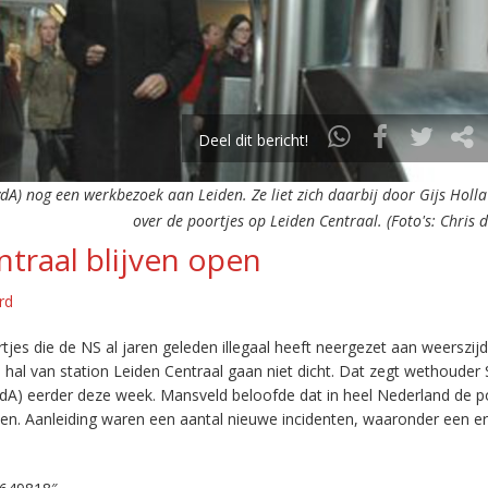
Deel dit bericht!
dA) nog een werkbezoek aan Leiden. Ze liet zich daarbij door Gijs Holla
over de poortjes op Leiden Centraal. (Foto's: Chris 
traal blijven open
rd
tjes die de NS al jaren geleden illegaal heeft neergezet aan weerszij
 hal van station Leiden Centraal gaan niet dicht. Dat zegt wethouder St
PvdA) eerder deze week. Mansveld beloofde dat in heel Nederland de p
n. Aanleiding waren een aantal nieuwe incidenten, waaronder een er