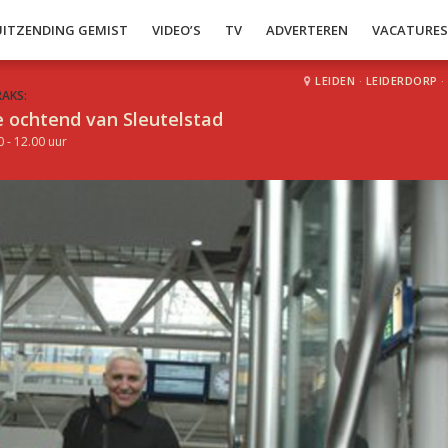
UITZENDING GEMIST
VIDEO’S
TV
ADVERTEREN
VACATURE
LEIDEN
·
LEIDERDORP
·
RAKS:
 ochtend van Sleutelstad
0 - 12.00 uur