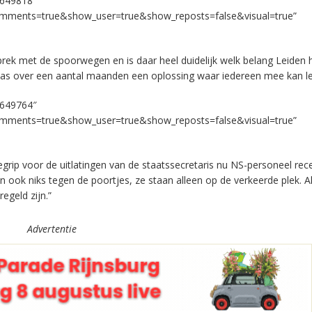
5649818″
omments=true&show_user=true&show_reposts=false&visual=true”
prek met de spoorwegen en is daar heel duidelijk welk belang Leiden 
t pas over een aantal maanden een oplossing waar iedereen mee kan l
5649764″
omments=true&show_user=true&show_reposts=false&visual=true”
begrip voor de uitlatingen van de staatssecretaris nu NS-personeel rec
ook niks tegen de poortjes, ze staan alleen op de verkeerde plek. A
egeld zijn.”
Advertentie