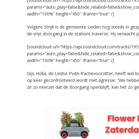
[soundcloud url=”https://api.soundcloud.com/tracks/19
params=”auto_play=false&hide_related=false&show_c
width=”100%” height=”450″ iframe=”true” /]
Volgens Strijk is de gemeente Leiden nog steeds in ges
de vrije doorgang in de stations traverse. Hij verwach
[soundcloud url=”https://api.soundcloud.com/tracks/19
params=”auto_play=false&hide_related=false&show_c
width=”100%” height=”450″ iframe=”true” /]
Gijs Holla, de Leidse PvdA-fractievoorzitter, heeft wel 
op keer geconfronteerd wordt met agressie. “We hebben 
ze zo neerzet dat de doorgang openblijft, kan het zo ger