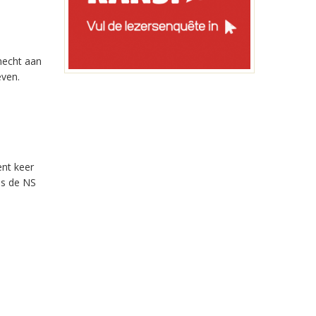
hecht aan
even.
ent keer
ls de NS