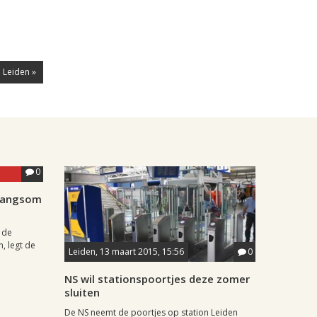
n Leiden »
0
wangsom
 de
n, legt de
Leiden, 13 maart 2015, 15:56
0
NS wil stationspoortjes deze zomer
sluiten
De NS neemt de poortjes op station Leiden