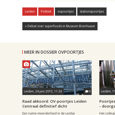
Leiden
Politiek
ovpoortjes
stationspoortjes
« Debat over superfoods in Museum Boerhaave
MEER IN DOSSIER OVPOORTJES
Leiden, 24 juni 2015, 11:33
0
Leiden, 1
Raad akkoord: OV-poortjes Leiden
Poortjes
Centraal definitief dicht
- doorga
Een ruime meerderheid in de Leidse
Het colle