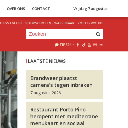
S
OVER ONS
CONTACT
Vrijdag 7 augustus
OEGSTGEEST
·
VOORSCHOTEN
·
WASSENAAR
·
ZOETERWOUDE
TIPS?!
·
Je luistert nu naar
uur 1 van 0
LAATSTE NIEUWS
«
Vorig uur
Volgend uur
»
Brandweer plaatst
camera's tegen inbraken
7 augustus 2026
Restaurant Porto Pino
heropent met mediterrane
menukaart en sociaal