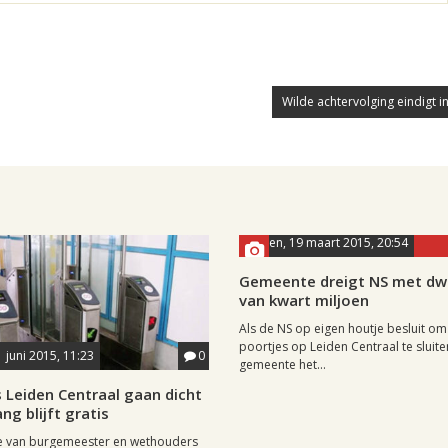
Wilde achtervolging eindigt i
Leiden, 19 maart 2015, 20:54
Gemeente dreigt NS met d
van kwart miljoen
Als de NS op eigen houtje besluit om
poortjes op Leiden Centraal te sluite
1 juni 2015, 11:23
0
gemeente het...
 Leiden Centraal gaan dicht
ng blijft gratis
ge van burgemeester en wethouders