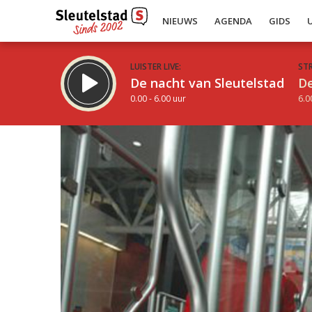
NIEUWS
AGENDA
GIDS
LUISTER LIVE:
ST
De nacht van Sleutelstad
De
0.00 - 6.00 uur
6.0
Inklappen