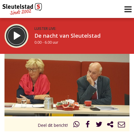
LUISTER LIVE:
De nacht van Sleutelstad
0.00 - 6.00 uur
STRAKS:
De ochtend van Sleutelstad
6.00 - 12.00 uur
uur 1 van 0
Vorig uur
Volgend uur
Inklappen
Deel dit bericht!