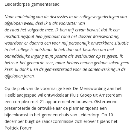
Leiderdorpse gemeenteraad:
Naar aanleiding van de discussies in de collegevergaderingen van
afgelopen week, deel ik u als voorzitter van
de raad het volgende mee.
lk ben mij ervan bewust dat ik een
inschattingsfout heb gemaakt rond het dossier Menswording,
waardoor
er daarna een voor mij persoonlijk onwerkbare situatie
in het college is ontstaan. lk heb dan ook besloten
om met
onmiddellijke ingang mijn positie als wethouder op te geven.
lk
betreur het gebeurde zeer, maar helaas nemen gedane zaken geen
keer.
lk dank u en de gemeenteraad voor de samenwerking in de
afgelopen jaren.
Op de plek van de voormalige kerk De Menswording aan het
Heelblaadjespad wil ontwikkelaar Pluis Groep uit Amsterdam
een complex met 21 appartementen bouwen. Gisteravond
presenteerde de ontwikkelaar de plannen tijdens een
bijeenkomst in het gemeentehuis van Leiderdorp. Op 10
december buigt de raadscommissie zich erover tijdens het
Politiek Forum.