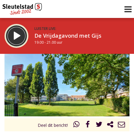
LUISTER LIVE:
De Vrijdagavond met Gijs
19.00 - 21.00 uur
STRAKS:
De avond van Sleutelstad
21.00 - 0.00 uur
uur 1 van 0
Vorig uur
Volgend uur
Inklappen
Deel dit bericht!