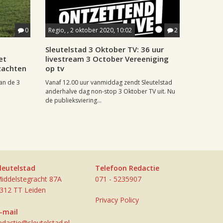
0
Regio, , 2 oktober 2020, 10:02
2
Sleutelstad 3 Oktober TV: 36 uur
et
livestream 3 October Vereeniging
zachten
op tv
an de 3
Vanaf 12.00 uur vanmiddag zendt Sleutelstad
anderhalve dag non-stop 3 Oktober TV uit. Nu
de publieksviering...
leutelstad
Telefoon Redactie
iddelstegracht 87A
071 - 5235907
312 TT Leiden
Privacy Policy
-mail
edactie@sleutelstad.nl