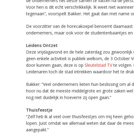
de ondernemers het beste samen te vatten na de persco
Voor hen is dit echt verschrikkelijk. Ik weet niet wanne
tegenaan”, voorspelt Bakker. Het gaat dan met name 
De voorzitter van de horecakoepel benoemt daarnaast 
ondernemers, maar ook voor de studentenbaantjes en fl
Leidens Ontzet
Deze vrijdagavond en de hele zaterdag zou gewoonlijk u
geen enkele activiteit is publiek welkom, de 3 October 
door kunnen gaan, deze is op
Sleutelstad TV
te volgen.
Leidenaren toch de stad intrekken waardoor het te dru
Bakker: “Veel ondernemers lieten hun beslissing om al 
hoor nu dat de meeste middelgrote en grote zaken wel 
nog niet duidelijk in hoeverre zij open gaan.”
Thuisfeestje
“Zelf heb ik al veel over thuisfeestjes om mij heen geh
lopen. Juist omdat we allemaal weten dat daar de mees
aangepakt.”