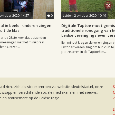
 oktober 2020, 14:57
0
Leiden, 2 oktober 2020, 10:49
al in beeld: kinderen zingen
Digitale Taptoe moet gemis
it de klas
traditionele rondgang van h
Leidse verenigingsleven ver
 jaar de 28ste keer dat duizenden
 meezingen met het minikoraal
Eén minuut kregen de verenigingen v
dens Ontzet....
October Vereeniging om hun club te
portretteren in de Taptoefilm....
tad
richt zich als streekomroep via website sleutelstad.nl, onze
S
euwsapp en verschillende sociale mediakanalen met nieuws,
M
ie en amusement op de Leidse regio.
2
E
r