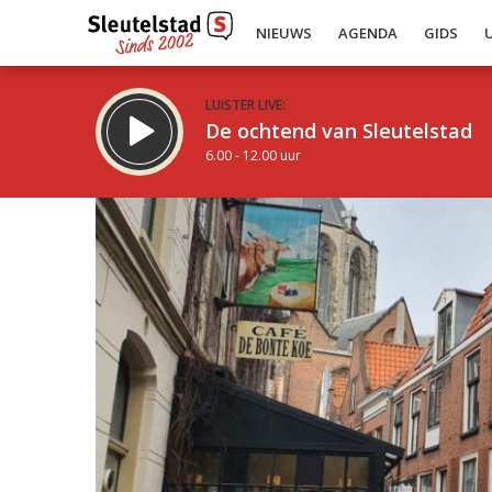
NIEUWS
AGENDA
GIDS
LUISTER LIVE:
De ochtend van Sleutelstad
6.00 - 12.00 uur
Inklappen