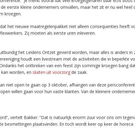
nferentie. “Je merkt vooral dat veel kroegeigenaren daar echt boos 
er de eerste kleine ondernemers omvallen, maar het zit er nu wel heel 
om kroegen.
dat het nieuwe maatregelenpakket niet alleen consequenties heeft v
exwerkers. Zij moeten als eerste uren inleveren.
itbundig het Leidens Ontzet gevierd worden, maar alles is anders in 2
Vereeniging houdt een livestream met de activiteiten die in beperkte v
 Ondanks het ontbreken van een feest zijn sommige kroegen bang da
k kan worden, en
sluiten uit voorzorg
de zaak.
dan niet open te gaan op 3 oktober, afhangen van deze persconferenti
open willen gaan voor hun vaste klanten. Van de kleinere ondernemer
oord”, vertelt Bakker. “Dat is natuurlijk enorm zuur voor ons om tegen
te besmettingen plaatsvinden. En toch wordt keer op keer de horeca