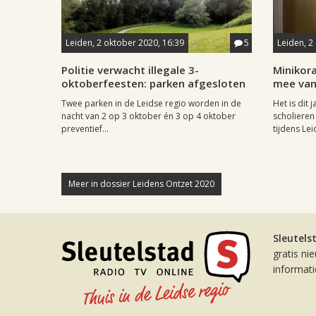
Leiden, 2 oktober 2020, 16:39
5
Leiden, 2
Politie verwacht illegale 3-
Minikora
oktoberfeesten: parken afgesloten
mee vanu
Twee parken in de Leidse regio worden in de
Het is dit
nacht van 2 op 3 oktober én 3 op 4 oktober
scholieren
preventief...
tijdens Lei
Meer in dossier Leidens Ontzet 2020
Sleutels
gratis ni
informat