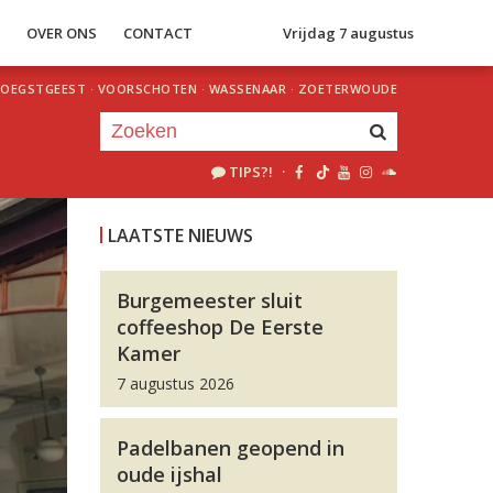
S
OVER ONS
CONTACT
Vrijdag 7 augustus
OEGSTGEEST
·
VOORSCHOTEN
·
WASSENAAR
·
ZOETERWOUDE
TIPS?!
·
Je luistert nu naar
uur 1 van 0
LAATSTE NIEUWS
«
Vorig uur
Volgend uur
»
Burgemeester sluit
coffeeshop De Eerste
Kamer
7 augustus 2026
Padelbanen geopend in
oude ijshal