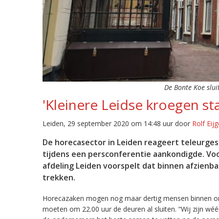
De Bonte Koe sluit
'Kleinere Leidse kroegen st
Leiden, 29 september 2020 om 14:48 uur door
Rolf Eij
De horecasector in Leiden reageert teleurge
tijdens een persconferentie aankondigde. Vo
afdeling Leiden voorspelt dat binnen afzienb
trekken.
Horecazaken mogen nog maar dertig mensen binnen ont
moeten om 22.00 uur de deuren al sluiten. “Wij zijn wé