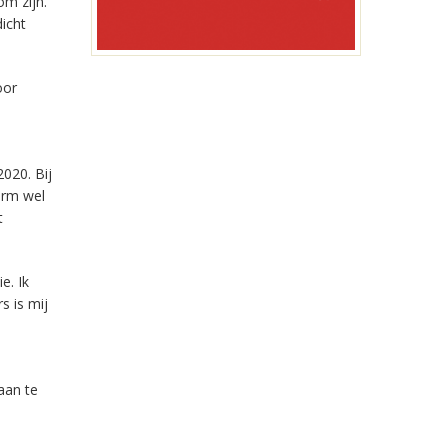
om zijn.
dicht
oor
020. Bij
orm wel
t
e. Ik
s is mij
aan te