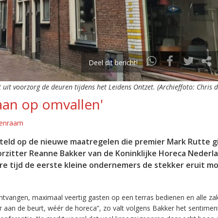
Deel dit bericht!
 uit voorzorg de deuren tijdens het Leidens Ontzet. (Archieffoto: Chris 
aan op omvallen'
genraam
steld op de nieuwe maatregelen die premier Mark Rutte g
orzitter Reanne Bakker van de Koninklijke Horeca Nederl
are tijd de eerste kleine ondernemers de stekker eruit m
vangen, maximaal veertig gasten op een terras bedienen en alle za
ér aan de beurt, wéér de horeca”, zo valt volgens Bakker het sentimen