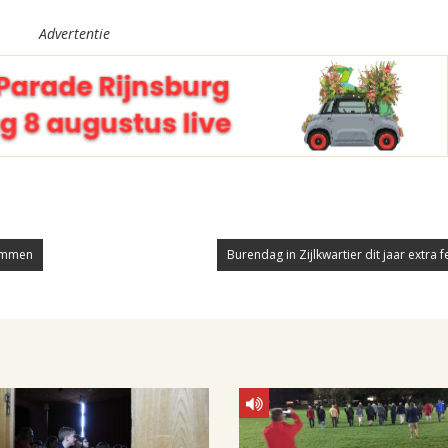
Advertentie
emmen
Burendag in Zijlkwartier dit jaar extra fe