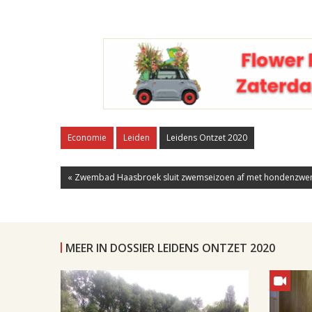
Economie
Leiden
Leidens Ontzet 2020
« Zwembad Haasbroek sluit zwemseizoen af met hondenzw
MEER IN DOSSIER LEIDENS ONTZET 2020