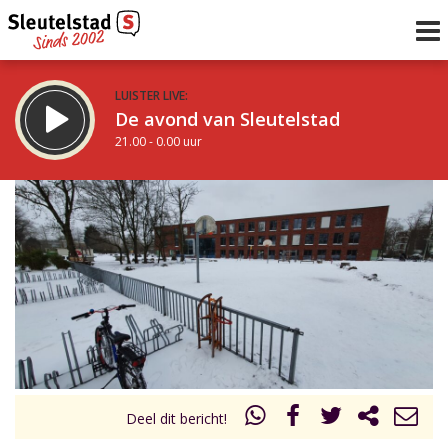
LUISTER LIVE:
De avond van Sleutelstad
21.00 - 0.00 uur
STRAKS:
De nacht van Sleutelstad
0.00 - 6.00 uur
uur 1 van 0
Vorig uur
Volgend uur
Inklappen
Deel dit bericht!