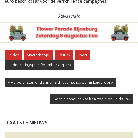
euro beschikbaar voor de verschillende campagnes.
Advertentie
Leiden
Maatschappij
Politiek
Sport
Herinrichtingsplan Roomburgerpark
« Hulpdiensten ontfermen zich over schaatser in Leiderdorp
Geen alcohol en koek en zopie op Leids ijs »
LAATSTE NIEUWS