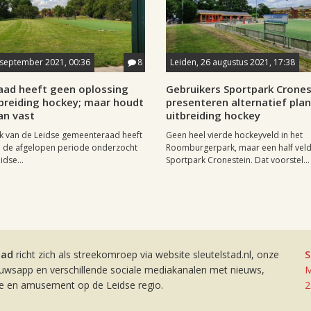
 september 2021, 00:36
8
Leiden, 26 augustus 2021, 17:38
raad heeft geen oplossing
Gebruikers Sportpark Crones
tbreiding hockey; maar houdt
presenteren alternatief pla
an vast
uitbreiding hockey
k van de Leidse gemeenteraad heeft
Geen heel vierde hockeyveld in het
e de afgelopen periode onderzocht
Roomburgerpark, maar een half veld
idse...
Sportpark Cronestein. Dat voorstel...
tad
richt zich als streekomroep via website sleutelstad.nl, onze
S
euwsapp en verschillende sociale mediakanalen met nieuws,
M
ie en amusement op de Leidse regio.
2