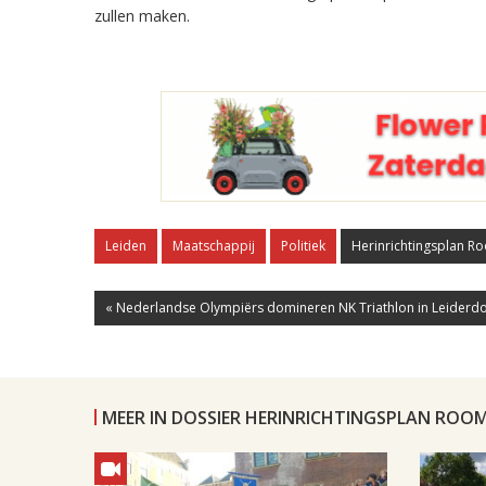
zullen maken.
Leiden
Maatschappij
Politiek
Herinrichtingsplan 
« Nederlandse Olympiërs domineren NK Triathlon in Leiderd
MEER IN DOSSIER HERINRICHTINGSPLAN RO