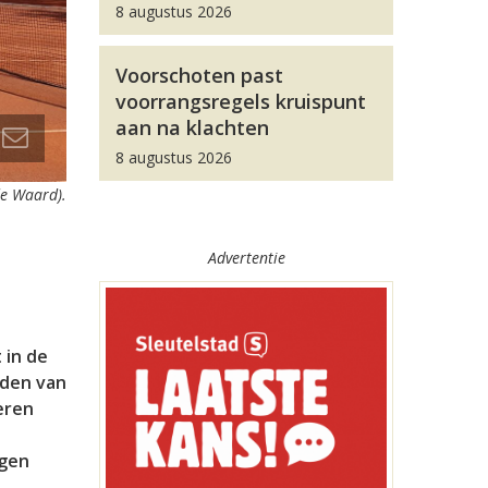
8 augustus 2026
Voorschoten past
voorrangsregels kruispunt
aan na klachten
8 augustus 2026
de Waard).
Advertentie
 in de
nden van
eren
ngen