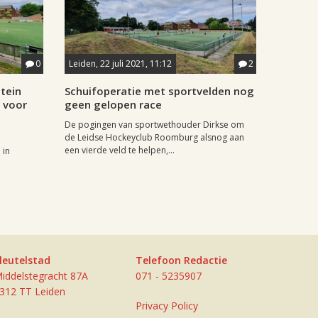
0
Leiden, 22 juli 2021, 11:12
2
tein
Schuifoperatie met sportvelden nog
n voor
geen gelopen race
De pogingen van sportwethouder Dirkse om
de Leidse Hockeyclub Roomburg alsnog aan
een vierde veld te helpen,...
 in
leutelstad
Telefoon Redactie
iddelstegracht 87A
071 - 5235907
312 TT Leiden
Privacy Policy