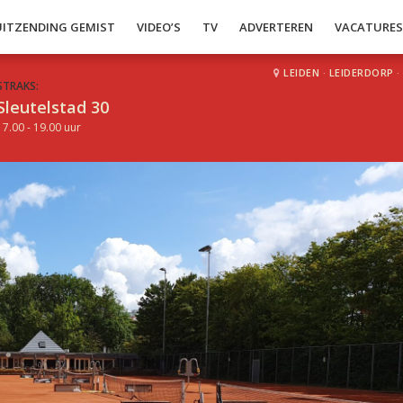
UITZENDING GEMIST
VIDEO’S
TV
ADVERTEREN
VACATURE
LEIDEN
·
LEIDERDORP
·
STRAKS:
Sleutelstad 30
17.00 - 19.00 uur