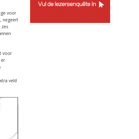
ege voor
, negeert
n zes
lannen
t voor
 er
n
xtra veld