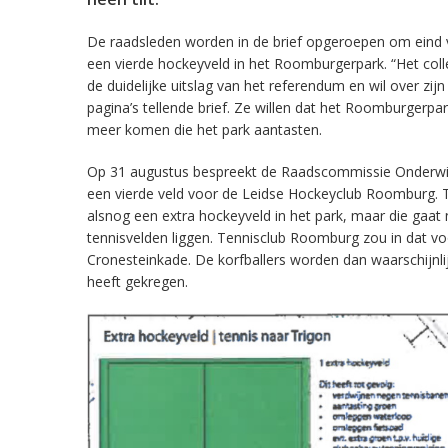
De raadsleden worden in de brief opgeroepen om eind v
een vierde hockeyveld in het Roomburgerpark. “Het coll
de duidelijke uitslag van het referendum en wil over zijn
pagina’s tellende brief. Ze willen dat het Roomburgerp
meer komen die het park aantasten.
Op 31 augustus bespreekt de Raadscommissie Onderwij
een vierde veld voor de Leidse Hockeyclub Roomburg. Tw
alsnog een extra hockeyveld in het park, maar die gaat
tennisvelden liggen. Tennisclub Roomburg zou in dat voo
Cronesteinkade. De korfballers worden dan waarschijnl
heeft gekregen.