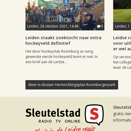
Leiden, 28 oktober 2021, 14:48
5
Leiden, 1
Leiden staakt zoektocht naar extra
Leidse 
hockeyveld definitief
voor ui
er wel a
Het door hockeyclub Roomburg zo vurig
gewenste vierde hockeyveld komt er niet. In
Op verzoe
een brief aan de Leidse...
het colleg
waar de Le
Meer in dossier Herinrichtingsplan Roomburgerpark
Sleutels
gratis ni
informat