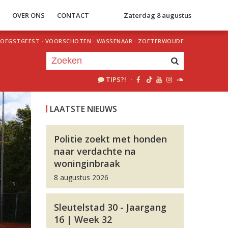
S
OVER ONS
CONTACT
Zaterdag 8 augustus
OEGSTGEEST
·
VOORSCHOTEN
·
WASSENAAR
·
ZOETERWOUDE
TIPS?!
·
Je luistert nu naar
uur 1 van 0
LAATSTE NIEUWS
«
Vorig uur
Volgend uur
»
Politie zoekt met honden
naar verdachte na
woninginbraak
8 augustus 2026
Sleutelstad 30 - Jaargang
16 | Week 32