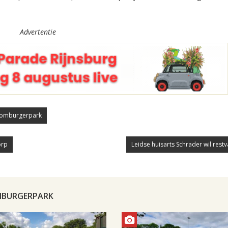
Advertentie
Roomburgerpark
orp
Leidse huisarts Schrader wil restva
OMBURGERPARK