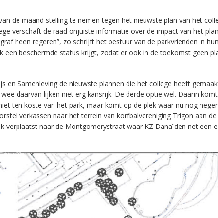
an de maand stelling te nemen tegen het nieuwste plan van het coll
ege verschaft de raad onjuiste informatie over de impact van het plan
 graf heen regeren”, zo schrijft het bestuur van de parkvrienden in hu
ark een beschermde status krijgt, zodat er ook in de toekomst geen p
s en Samenleving de nieuwste plannen die het college heeft gemaak
ee daarvan lijken niet erg kansrijk. De derde optie wel. Daarin komt
 niet ten koste van het park, maar komt op de plek waar nu nog nege
rstel verkassen naar het terrein van korfbalvereniging Trigon aan de
ijk verplaatst naar de Montgomerystraat waar KZ Danaïden net een e