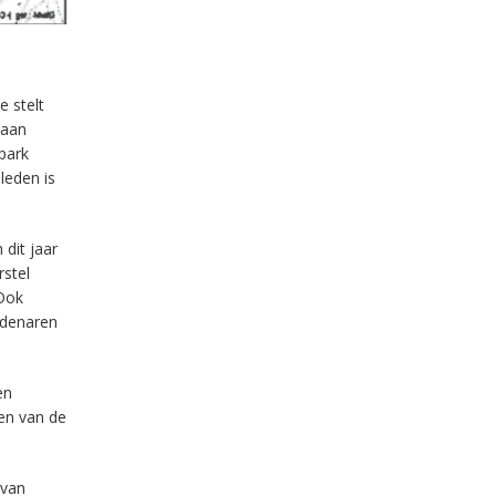
e stelt
 aan
park
leden is
 dit jaar
rstel
 Ook
idenaren
en
sen van de
 van