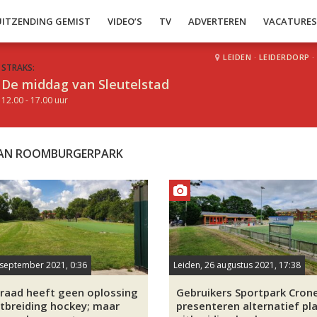
UITZENDING GEMIST
VIDEO’S
TV
ADVERTEREN
VACATURE
LEIDEN
·
LEIDERDORP
·
STRAKS:
De middag van Sleutelstad
12.00 - 17.00 uur
LAN ROOMBURGERPARK
 september 2021, 0:36
Leiden, 26 augustus 2021, 17:38
 raad heeft geen oplossing
Gebruikers Sportpark Cron
itbreiding hockey; maar
presenteren alternatief pl