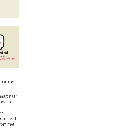
 onder
maart naar
 over de
et
nformeerd
arom met