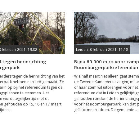
0 februari 2021, 19:02
Leiden, 8 februari 2021, 11:18
d tegen herinrichting
Bijna 60.000 euro voor cam
rgerpark
Roomburgerparkreferendu
erders tegen de herinrichting van het
Wie half maart niet alleen gaat ste
rpark hebben een lied gemaakt. Ze
de Tweede Kamerverkiezingen, maar 
rin op bij het referendum tegen de
of haar stem wil uitbrengen voor het
ingsplannen te stemmen. Het
referendum dat in Leiden gelijktijdig
 wordt tegelijkertijd met de
gehouden rondom de herinrichtings
en gehouden op 15, 16 en 17 maart.
voor het Roomburgerpark, kan dat 
ijden...
geïnformeerd doen. De gemeente...