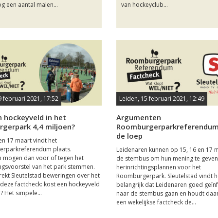
g een aantal malen...
van hockeyclub...
9 februari 2021, 17:52
Leiden, 15 februari 2021, 12:49
 hockeyveld in het
Argumenten
gerpark 4,4 miljoen?
Roomburgerparkreferendum
de loep
en 17 maart vindt het
rparkreferendum plaats.
Leidenaren kunnen op 15, 16 en 17 
n mogen dan voor of tegen het
de stembus om hun mening te geven
ingsvoorstel van het park stemmen.
herinrichtingsplannen voor het
trekt Sleutelstad beweringen over het
Roomburgerpark. Sleutelstad vindt h
n deze factcheck: kost een hockeyveld
belangrijk dat Leidenaren goed geï
? Het simpele...
naar de stembus gaan en houdt da
een wekelijkse factcheck de...