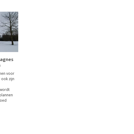
pagnes
m
mmen voor
ook zijn
 wordt
plannen
goed