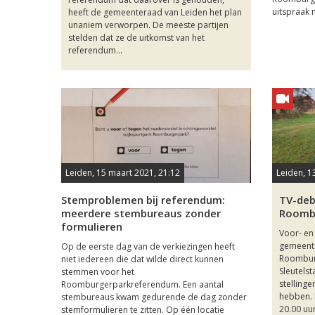
uitspraak n
heeft de gemeenteraad van Leiden het plan
unaniem verworpen. De meeste partijen
stelden dat ze de uitkomst van het
referendum...
Leiden, 15 maart 2021, 21:12
Leiden, 1
Stemproblemen bij referendum:
TV-deb
meerdere stembureaus zonder
Roombu
formulieren
Voor- en
gemeente
Op de eerste dag van de verkiezingen heeft
Roombur
niet iedereen die dat wilde direct kunnen
Sleutelst
stemmen voor het
stelling
Roomburgerparkreferendum. Een aantal
hebben.
stembureaus kwam gedurende de dag zonder
20.00 uu
stemformulieren te zitten. Op één locatie