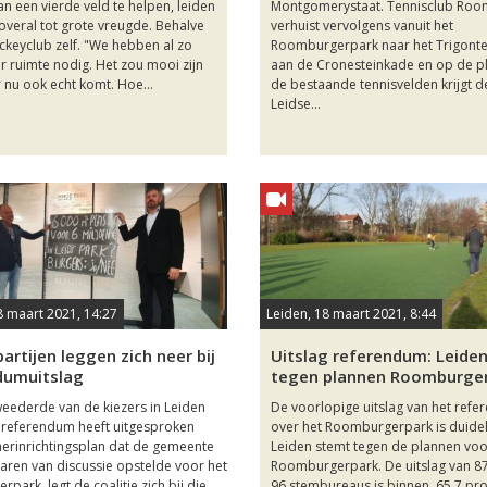
n een vierde veld te helpen, leiden
Montgomerystaat. Tennisclub Ro
 overal tot grote vreugde. Behalve
verhuist vervolgens vanuit het
ockeyclub zelf. "We hebben al zo
Roomburgerpark naar het Trigonte
r ruimte nodig. Het zou mooi zijn
aan de Cronesteinkade en op de p
r nu ook echt komt. Hoe...
de bestaande tennisvelden krijgt d
Leidse...
8 maart 2021, 14:27
Leiden, 18 maart 2021, 8:44
partijen leggen zich neer bij
Uitslag referendum: Leide
dumuitslag
tegen plannen Roomburge
weederde van de kiezers in Leiden
De voorlopige uitslag van het ref
n referendum heeft uitgesproken
over het Roomburgerpark is duideli
herinrichtingsplan dat de gemeente
Leiden stemt tegen de plannen voo
jaren van discussie opstelde voor het
Roomburgerpark. De uitslag van 8
park, legt de coalitie zich bij die
96 stembureaus is binnen, 65,7 pr