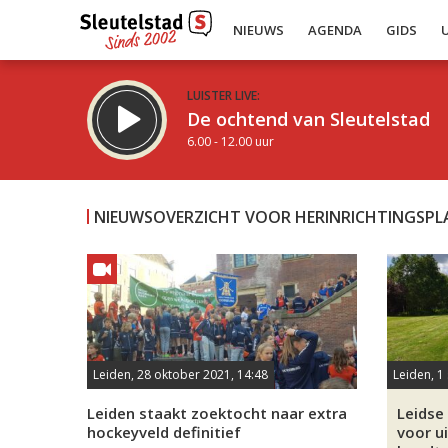
NIEUWS
AGENDA
GIDS
LUISTER LIVE:
De ochtend van Sleutelstad
6.00 - 12.00 uur
NIEUWSOVERZICHT VOOR HERINRICHTINGSP
Inklappen
Leiden, 28 oktober 2021, 14:48
Leiden, 1
Leiden staakt zoektocht naar extra
Leidse
hockeyveld definitief
voor u