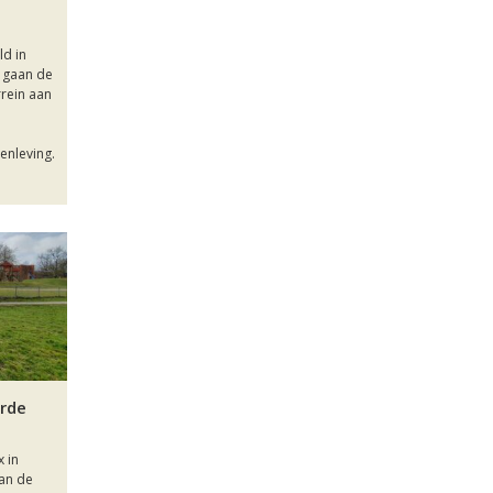
d in
l gaan de
rrein aan
enleving.
erde
x in
an de