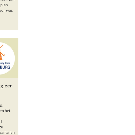
splan
oor was
rg een
s.
en het
ad
ze
aantallen