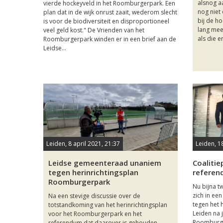
alsnog aa
vierde hockeyveld in het Roomburgerpark. Een
nog niet
plan dat in de wijk onrust zaait, wederom slecht
bij de h
is voor de biodiversiteit en disproportioneel
lang mee
veel geld kost." De Vrienden van het
als die e
Roomburgerpark winden er in een brief aan de
Leidse...
Leiden, 8 april 2021, 21:37
Leiden, 1
Leidse gemeenteraad unaniem
Coalitie
tegen herinrichtingsplan
referen
Roomburgerpark
Nu bijna t
zich in ee
Na een stevige discussie over de
tegen het 
totstandkoming van het herinrichtingsplan
Leiden na 
voor het Roomburgerpark en het
Roomburger
referendum dat daarover is gehouden,