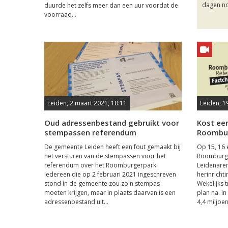
dagen no
duurde het zelfs meer dan een uur voordat de
voorraad...
Leiden, 2 maart 2021, 10:11
Leiden, 1
Oud adressenbestand gebruikt voor
Kost een
stempassen referendum
Roombur
De gemeente Leiden heeft een fout gemaakt bij
Op 15, 16 
het versturen van de stempassen voor het
Roomburge
referendum over het Roomburgerpark.
Leidenare
Iedereen die op 2 februari 2021 ingeschreven
herinricht
stond in de gemeente zou zo'n stempas
Wekelijks 
moeten krijgen, maar in plaats daarvan is een
plan na. I
adressenbestand uit...
4,4 miljoen