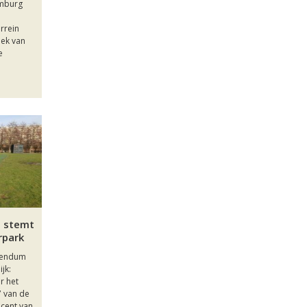
omburg
rrein
lek van
e
n stemt
rpark
erendum
jk:
r het
7 van de
ocent van