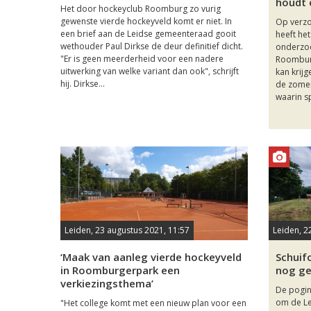
houdt 
Het door hockeyclub Roomburg zo vurig
gewenste vierde hockeyveld komt er niet. In
Op verzo
een brief aan de Leidse gemeenteraad gooit
heeft he
wethouder Paul Dirkse de deur definitief dicht.
onderzoc
"Er is geen meerderheid voor een nadere
Roomburg
uitwerking van welke variant dan ook", schrijft
kan krijg
hij. Dirkse...
de zomer
waarin s
Leiden, 23 augustus 2021, 11:57
Leiden, 22
‘Maak van aanleg vierde hockeyveld
Schuif
in Roomburgerpark een
nog ge
verkiezingsthema’
De pogin
om de L
"Het college komt met een nieuw plan voor een