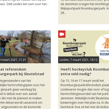
eer. D66 Leiden liet ruim voor het...
de stemmen is tegen het inrichting
Wijksportpark Roomburgerpark. V
28...
3 maart 2021, 11:21
Leiden, 7 maart 2021, 18:12
at referendum
Heeft hockeyclub Roombu
rgerpark bij Sleutelstad
extra veld nodig?
 tegenstanders van het
Op 15, 16 en 17 maart vindt het
lijke herinrichtingsplan voor het
Roomburgerparkreferendum plaat
gerpark gaan vandaag bij
Leidenaren mogen dan voor of teg
ad in debat over een aantal
herinrichtingsvoorstel van het park
en die met de plannen te maken
stemmen. Wekelijks trekt Sleutelst
 Het debat wordt vanavond om
beweringen over het plan na. In de
r uitgezonden en de komende
factcheck: hoe zit het met de leden