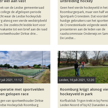
er wel aan vast
uitbreiding hockey
ek van de Leidse gemeenteraad
Geen heel vierde hockeyveld in het
t college de afgelopen periode
Roomburgerpark, maar een half vel
ht waar de Leidse hockeyclub
Sportpark Cronestein. Dat voorste
 alsnog een vierde wedstrijdveld
huidige gebruikers van het sportte
en. Die zoektocht leidde kort voor
de Cronesteinkade volgende week
vakantie tot een brief aan de raad
presenteren aan de leden van de
portwethouder Dirkse drie...
raadscommissie Onderwijs en Sam
De Leidse...
 juli 2021, 11:12
Leiden, 16 juli 2021, 12:20
operatie met sportvelden
Roomburg krijgt alsnog vi
en gelopen race
hockeyveld in park
gen van sportwethouder Dirkse
Korfbalclub Trigon trekt in bij Perni
eidse Hockeyclub Roomburg
Leiden Noord of bij KZ Danaïden a