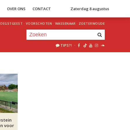
S
OVER ONS
CONTACT
Zaterdag 8 augustus
OEGSTGEEST
·
VOORSCHOTEN
·
WASSENAAR
·
ZOETERWOUDE
TIPS?!
·
Je luistert nu naar
uur 1 van 0
«
Vorig uur
Volgend uur
»
estein
an voor