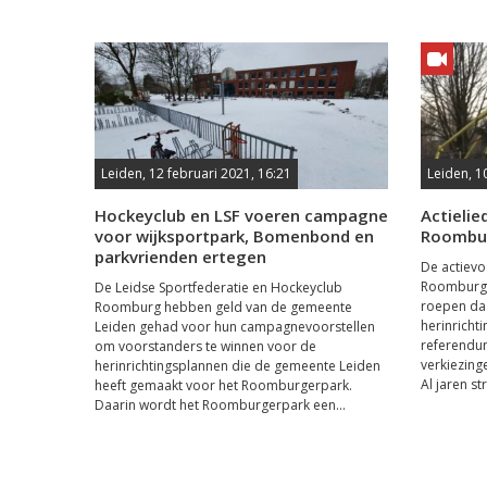
Leiden, 12 februari 2021, 16:21
Leiden, 1
Hockeyclub en LSF voeren campagne
Actielie
voor wijksportpark, Bomenbond en
Roombu
parkvrienden ertegen
De actievo
Roomburge
De Leidse Sportfederatie en Hockeyclub
roepen daa
Roomburg hebben geld van de gemeente
herinricht
Leiden gehad voor hun campagnevoorstellen
referendum
om voorstanders te winnen voor de
verkiezing
herinrichtingsplannen die de gemeente Leiden
Al jaren str
heeft gemaakt voor het Roomburgerpark.
Daarin wordt het Roomburgerpark een...