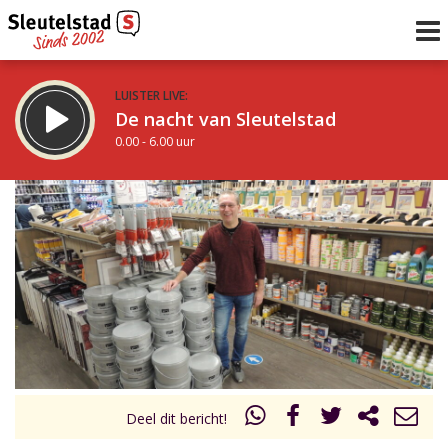
LUISTER LIVE:
De nacht van Sleutelstad
0.00 - 6.00 uur
STRAKS:
De ochtend van Sleutelstad
6.00 - 12.00 uur
uur 1 van 0
Vorig uur
Volgend uur
Inklappen
Deel dit bericht!