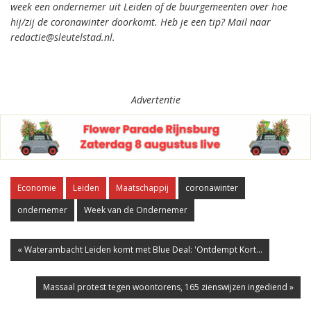
week een ondernemer uit Leiden of de buurgemeenten over hoe
hij/zij de coronawinter doorkomt. Heb je een tip? Mail naar
redactie@sleutelstad.nl.
Advertentie
Economie
Leiden
Maatschappij
coronawinter
ondernemer
Week van de Ondernemer
« Waterambacht Leiden komt met Blue Deal: 'Ontdempt Kort...
Massaal protest tegen woontorens, 165 zienswijzen ingediend »