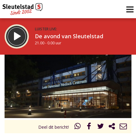
LUISTER LIVE:
De avond van Sleutelstad
21.00 - 0.00 uur
STRAKS:
De nacht van Sleutelstad
0.00 - 6.00 uur
uur 1 van 0
Vorig uur
Volgend uur
Inklappen
Deel dit bericht!