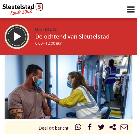
LUISTER LIVE:
De ochtend van Sleutelstad
6.00 - 12.00 uur
STRAKS:
De middag van Sleutelstad
12.00 - 19.00 uur
uur 1 van 0
Vorig uur
Volgend uur
Inklappen
Deel dit bericht!