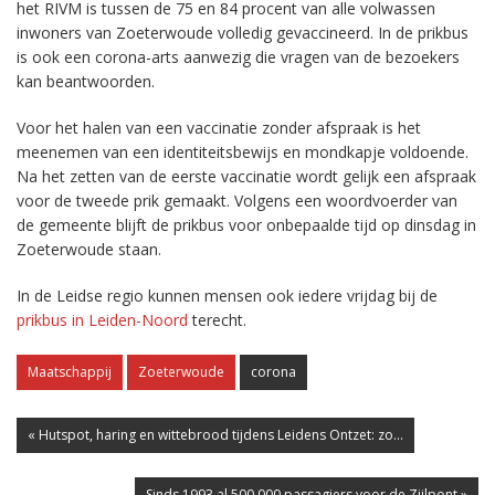
het RIVM is tussen de 75 en 84 procent van alle volwassen
inwoners van Zoeterwoude volledig gevaccineerd. In de prikbus
is ook een corona-arts aanwezig die vragen van de bezoekers
kan beantwoorden.
Voor het halen van een vaccinatie zonder afspraak is het
meenemen van een identiteitsbewijs en mondkapje voldoende.
Na het zetten van de eerste vaccinatie wordt gelijk een afspraak
voor de tweede prik gemaakt. Volgens een woordvoerder van
de gemeente blijft de prikbus voor onbepaalde tijd op dinsdag in
Zoeterwoude staan.
In de Leidse regio kunnen mensen ook iedere vrijdag bij de
prikbus in Leiden-Noord
terecht.
Maatschappij
Zoeterwoude
corona
« Hutspot, haring en wittebrood tijdens Leidens Ontzet: zo...
Sinds 1993 al 500.000 passagiers voor de Zijlpont »