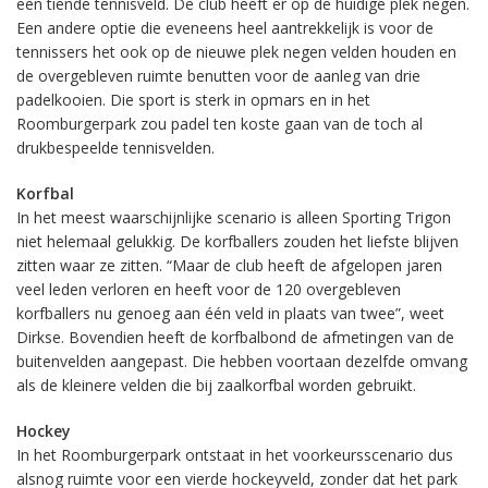
een tiende tennisveld. De club heeft er op de huidige plek negen.
Een andere optie die eveneens heel aantrekkelijk is voor de
tennissers het ook op de nieuwe plek negen velden houden en
de overgebleven ruimte benutten voor de aanleg van drie
padelkooien. Die sport is sterk in opmars en in het
Roomburgerpark zou padel ten koste gaan van de toch al
drukbespeelde tennisvelden.
Korfbal
In het meest waarschijnlijke scenario is alleen Sporting Trigon
niet helemaal gelukkig. De korfballers zouden het liefste blijven
zitten waar ze zitten. “Maar de club heeft de afgelopen jaren
veel leden verloren en heeft voor de 120 overgebleven
korfballers nu genoeg aan één veld in plaats van twee”, weet
Dirkse. Bovendien heeft de korfbalbond de afmetingen van de
buitenvelden aangepast. Die hebben voortaan dezelfde omvang
als de kleinere velden die bij zaalkorfbal worden gebruikt.
Hockey
In het Roomburgerpark ontstaat in het voorkeursscenario dus
alsnog ruimte voor een vierde hockeyveld, zonder dat het park