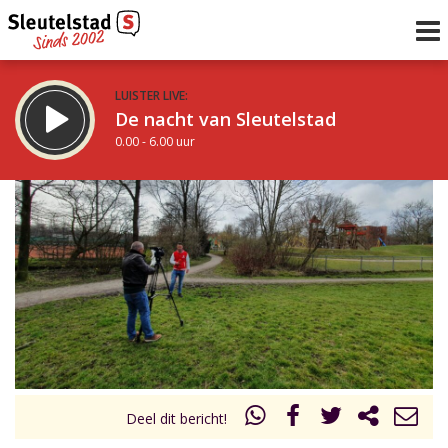
LUISTER LIVE:
De nacht van Sleutelstad
0.00 - 6.00 uur
STRAKS:
De ochtend van Sleutelstad
6.00 - 12.00 uur
uur 1 van 0
Vorig uur
Volgend uur
Inklappen
Deel dit bericht!